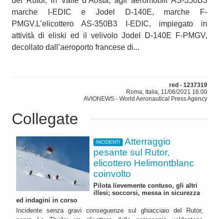
del Rutor, in Valle d’Aosta, agli aeromobili AS-350B3
marche I-EDIC e Jodel D-140E, marche F-
PMGV.L’elicottero AS-350B3 I-EDIC, impiegato in
attività di eliski ed il velivolo Jodel D-140E F-PMGV,
decollato dall’aeroporto francese di...
red - 1237319
Roma, Italia, 11/06/2021 16:00
AVIONEWS - World Aeronautical Press Agency
Collegate
Atterraggio
INCIDENTI
pesante sul Rutor,
elicottero Helimontblanc
coinvolto
Pilota lievemente contuso, gli altri
illesi; soccorsi, messa in sicurezza
ed indagini in corso
Incidente senza gravi conseguenze sul ghiacciaio del Rutor,