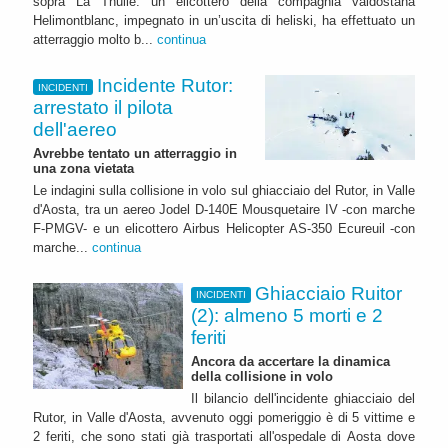
sopra La Thuile: un elicottero della compagnia valdostana
Helimontblanc, impegnato in un’uscita di heliski, ha effettuato un
atterraggio molto b...
continua
Incidente Rutor:
INCIDENTI
arrestato il pilota
dell'aereo
Avrebbe tentato un atterraggio in
una zona vietata
Le indagini sulla collisione in volo sul ghiacciaio del Rutor, in Valle
d'Aosta, tra un aereo Jodel D-140E Mousquetaire IV -con marche
F-PMGV- e un elicottero Airbus Helicopter AS-350 Ecureuil -con
marche...
continua
Ghiacciaio Ruitor
INCIDENTI
(2): almeno 5 morti e 2
feriti
Ancora da accertare la dinamica
della collisione in volo
Il bilancio dell'incidente ghiacciaio del
Rutor, in Valle d'Aosta, avvenuto oggi pomeriggio è di 5 vittime e
2 feriti, che sono stati già trasportati all'ospedale di Aosta dove