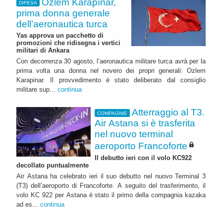
Özlem Karapınar,
DIFESA
prima donna generale
dell’aeronautica turca
Yas approva un pacchetto di
promozioni che ridisegna i vertici
militari di Ankara
Con decorrenza 30 agosto, l’aeronautica militare turca avrà per la
prima volta una donna nel novero dei propri generali: Ozlem
Karapinar. Il provvedimento è stato deliberato dal consiglio
militare sup...
continua
Atterraggio al T3.
COMPAGNIE
Air Astana si è trasferita
nel nuovo terminal
aeroporto Francoforte
Il debutto ieri con il volo KC922
decollato puntualmente
Air Astana ha celebrato ieri il suo debutto nel nuovo Terminal 3
(T3) dell’aeroporto di Francoforte. A seguito del trasferimento, il
volo KC 922 per Astana è stato il primo della compagnia kazaka
ad es...
continua