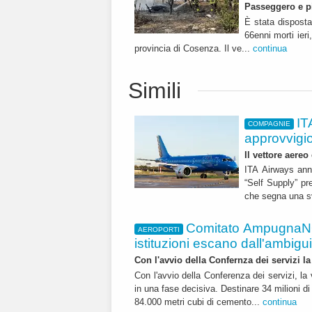
Passeggero e p
È stata disposta 
66enni morti ieri
provincia di Cosenza. Il ve...
continua
Simili
IT
COMPAGNIE
approvvigi
Il vettore aereo
ITA Airways ann
“Self Supply” pr
che segna una sv
Comitato AmpugnaNO
AEROPORTI
istituzioni escano dall'ambiguità
Con l'avvio della Confernza dei servizi la
Con l'avvio della Conferenza dei servizi, l
in una fase decisiva. Destinare 34 milioni di
84.000 metri cubi di cemento...
continua