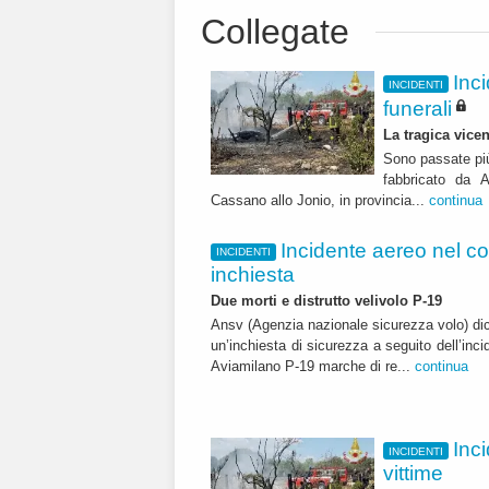
Collegate
Inc
INCIDENTI
funerali
La tragica vice
Sono passate più
fabbricato da A
Cassano allo Jonio, in provincia...
continua
Incidente aereo nel co
INCIDENTI
inchiesta
Due morti e distrutto velivolo P-19
Ansv (Agenzia nazionale sicurezza volo) dic
un’inchiesta di sicurezza a seguito dell’inc
Aviamilano P-19 marche di re...
continua
Inc
INCIDENTI
vittime