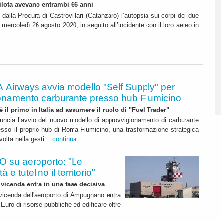
ilota avevano entrambi 66 anni
dalla Procura di Castrovillari (Catanzaro) l’autopsia sui corpi dei due
, mercoledì 26 agosto 2020, in seguito all’incidente con il loro aereo in
A Airways avvia modello "Self Supply" per
onamento carburante presso hub Fiumicino
 è il primo in Italia ad assumere il ruolo di "Fuel Trader"
uncia l’avvio del nuovo modello di approvvigionamento di carburante
esso il proprio hub di Roma-Fiumicino, una trasformazione strategica
olta nella gesti...
continua
 su aeroporto: "Le
 e tutelino il territorio"
 vicenda entra in una fase decisiva
a vicenda dell'aeroporto di Ampugnano entra
 Euro di risorse pubbliche ed edificare oltre