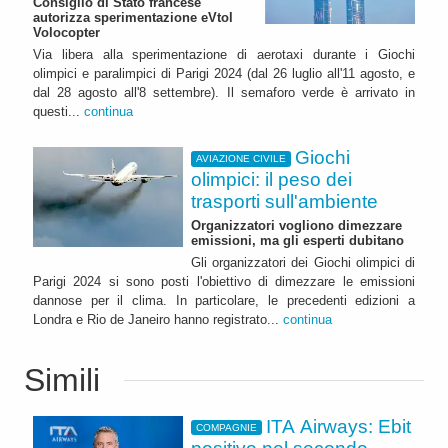
Consiglio di Stato francese
autorizza sperimentazione eVtol
Volocopter
Via libera alla sperimentazione di aerotaxi durante i Giochi
olimpici e paralimpici di Parigi 2024 (dal 26 luglio all'11 agosto, e
dal 28 agosto all'8 settembre). Il semaforo verde è arrivato in
questi...
continua
Giochi
AVIAZIONE CIVILE
olimpici: il peso dei
trasporti sull'ambiente
Organizzatori vogliono dimezzare
emissioni, ma gli esperti dubitano
Gli organizzatori dei Giochi olimpici di
Parigi 2024 si sono posti l'obiettivo di dimezzare le emissioni
dannose per il clima. In particolare, le precedenti edizioni a
Londra e Rio de Janeiro hanno registrato...
continua
Simili
ITA Airways: Ebit
COMPAGNIE