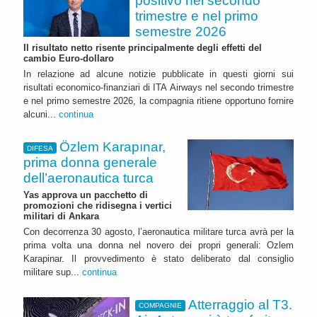
positivo nel secondo
trimestre e nel primo
semestre 2026
Il risultato netto risente principalmente degli effetti del
cambio Euro-dollaro
In relazione ad alcune notizie pubblicate in questi giorni sui
risultati economico-finanziari di ITA Airways nel secondo trimestre
e nel primo semestre 2026, la compagnia ritiene opportuno fornire
alcuni...
continua
Özlem Karapınar,
DIFESA
prima donna generale
dell’aeronautica turca
Yas approva un pacchetto di
promozioni che ridisegna i vertici
militari di Ankara
Con decorrenza 30 agosto, l’aeronautica militare turca avrà per la
prima volta una donna nel novero dei propri generali: Ozlem
Karapinar. Il provvedimento è stato deliberato dal consiglio
militare sup...
continua
Atterraggio al T3.
COMPAGNIE