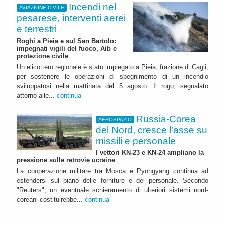
Incendi nel
AVIAZIONE CIVILE
pesarese, interventi aerei
e terrestri
Roghi a Pieia e sul San Bartolo:
impegnati vigili del fuoco, Aib e
protezione civile
Un elicottero regionale è stato impiegato a Pieia, frazione di Cagli,
per sostenere le operazioni di spegnimento di un incendio
sviluppatosi nella mattinata del 5 agosto. Il rogo, segnalato
attorno alle...
continua
Russia-Corea
AEROSPAZIO
del Nord, cresce l’asse su
missili e personale
I vettori KN-23 e KN-24 ampliano la
pressione sulle retrovie ucraine
La cooperazione militare tra Mosca e Pyongyang continua ad
estendersi sul piano delle forniture e del personale. Secondo
"Reuters", un eventuale schieramento di ulteriori sistemi nord-
coreani costituirebbe...
continua