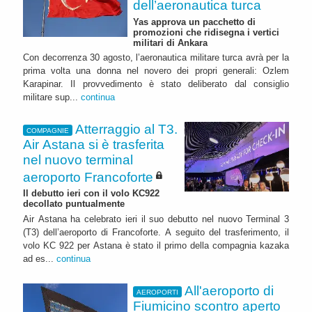
dell’aeronautica turca
Yas approva un pacchetto di
promozioni che ridisegna i vertici
militari di Ankara
Con decorrenza 30 agosto, l’aeronautica militare turca avrà per la
prima volta una donna nel novero dei propri generali: Ozlem
Karapinar. Il provvedimento è stato deliberato dal consiglio
militare sup...
continua
Atterraggio al T3.
COMPAGNIE
Air Astana si è trasferita
nel nuovo terminal
aeroporto Francoforte
Il debutto ieri con il volo KC922
decollato puntualmente
Air Astana ha celebrato ieri il suo debutto nel nuovo Terminal 3
(T3) dell’aeroporto di Francoforte. A seguito del trasferimento, il
volo KC 922 per Astana è stato il primo della compagnia kazaka
ad es...
continua
All'aeroporto di
AEROPORTI
Fiumicino scontro aperto