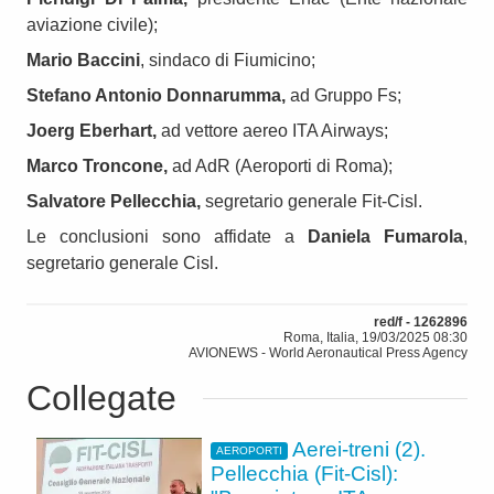
aviazione civile);
Mario Baccini
, sindaco di Fiumicino;
Stefano Antonio Donnarumma,
ad Gruppo Fs;
Joerg Eberhart,
ad vettore aereo ITA Airways;
Marco Troncone,
ad AdR (Aeroporti di Roma);
Salvatore Pellecchia,
segretario generale Fit-Cisl.
Le conclusioni sono affidate a
Daniela Fumarola
,
segretario generale Cisl.
red/f - 1262896
Roma, Italia, 19/03/2025 08:30
AVIONEWS - World Aeronautical Press Agency
Collegate
Aerei-treni (2).
AEROPORTI
Pellecchia (Fit-Cisl):