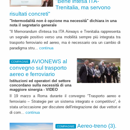
"Bene intesa ITA-
Trenitalia, ma servono
risultati concreti"
"Intermodalità non è opzione ma necessità" dichiara in una
nota il segretario generale
“Il Memorandum d'intesa tra ITA Airways e Trenitalia rappresenta
un segnale positivo verso una mobilità sempre più integrata tra
trasporto ferroviario ed aereo, ma è necessario ora un cambio di
paradigma stru...
continua
AVIONEWS al
COMPAGNIE
convegno sul trasporto
aereo e ferroviario
Istituzioni ed operatori del settore
concordano sulla necessità di una
maggiore sinergia - VIDEO
Il 19 marzo a Roma durante il convegno “Trasporto aereo e
ferroviario – Strategie per un sistema integrato e competitivo”, è
stata un'occasione per discutere dell'integrazione dei due vettori e
di com...
continua
Aereo-treno (3).
COMPAGNIE