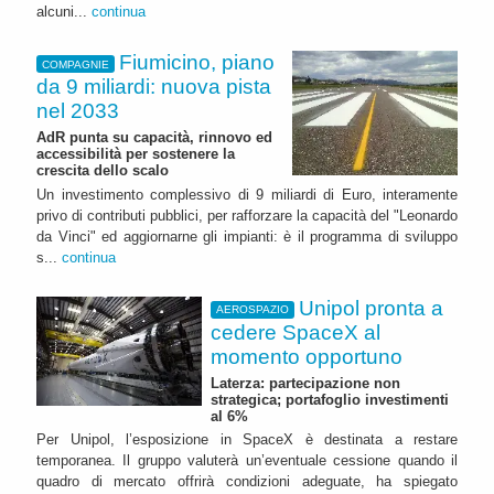
alcuni...
continua
Fiumicino, piano
COMPAGNIE
da 9 miliardi: nuova pista
nel 2033
AdR punta su capacità, rinnovo ed
accessibilità per sostenere la
crescita dello scalo
Un investimento complessivo di 9 miliardi di Euro, interamente
privo di contributi pubblici, per rafforzare la capacità del "Leonardo
da Vinci" ed aggiornarne gli impianti: è il programma di sviluppo
s...
continua
Unipol pronta a
AEROSPAZIO
cedere SpaceX al
momento opportuno
Laterza: partecipazione non
strategica; portafoglio investimenti
al 6%
Per Unipol, l’esposizione in SpaceX è destinata a restare
temporanea. Il gruppo valuterà un’eventuale cessione quando il
quadro di mercato offrirà condizioni adeguate, ha spiegato