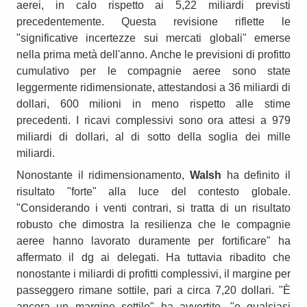
aerei, in calo rispetto ai 5,22 miliardi previsti
precedentemente. Questa revisione riflette le
"significative incertezze sui mercati globali" emerse
nella prima metà dell'anno. Anche le previsioni di profitto
cumulativo per le compagnie aeree sono state
leggermente ridimensionate, attestandosi a 36 miliardi di
dollari, 600 milioni in meno rispetto alle stime
precedenti. I ricavi complessivi sono ora attesi a 979
miliardi di dollari, al di sotto della soglia dei mille
miliardi.
Nonostante il ridimensionamento,
Walsh
ha definito il
risultato "forte" alla luce del contesto globale.
"Considerando i venti contrari, si tratta di un risultato
robusto che dimostra la resilienza che le compagnie
aeree hanno lavorato duramente per fortificare" ha
affermato il dg ai delegati. Ha tuttavia ribadito che
nonostante i miliardi di profitti complessivi, il margine per
passeggero rimane sottile, pari a circa 7,20 dollari. "È
ancora un margine sottile" ha avvertito, "e qualsiasi