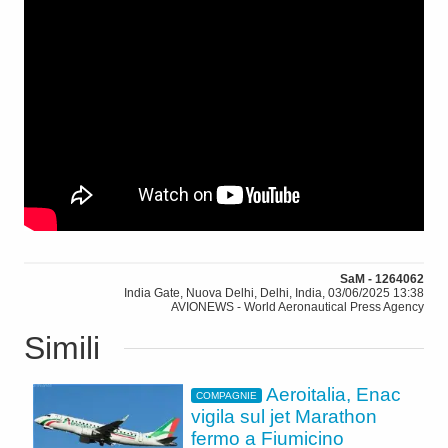
SaM - 1264062
India Gate, Nuova Delhi, Delhi, India, 03/06/2025 13:38
AVIONEWS - World Aeronautical Press Agency
Simili
Aeroitalia, Enac
COMPAGNIE
vigila sul jet Marathon
fermo a Fiumicino