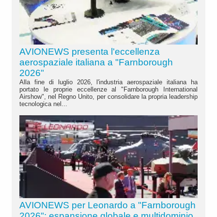
AVIONEWS presenta l'eccellenza
aerospaziale italiana a "Farnborough
2026"
Alla fine di luglio 2026, l'industria aerospaziale italiana ha
portato le proprie eccellenze al "Farnborough International
Airshow", nel Regno Unito, per consolidare la propria leadership
tecnologica nel...
AVIONEWS per Leonardo a "Farnborough
2026": espansione globale e multidominio