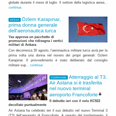
globale durante il mese di luglio. Il settore della logistica aerea...
continua
Özlem Karapınar,
DIFESA
prima donna generale
dell’aeronautica turca
Yas approva un pacchetto di
promozioni che ridisegna i vertici
militari di Ankara
Con decorrenza 30 agosto, l’aeronautica militare turca avrà per la
prima volta una donna nel novero dei propri generali: Ozlem
Karapinar. Il provvedimento è stato deliberato dal consiglio
militare sup...
continua
Atterraggio al T3.
COMPAGNIE
Air Astana si è trasferita
nel nuovo terminal
aeroporto Francoforte
Il debutto ieri con il volo KC922
decollato puntualmente
Air Astana ha celebrato ieri il suo debutto nel nuovo Terminal 3
(T3) dell’aeroporto di Francoforte. A seguito del trasferimento, il