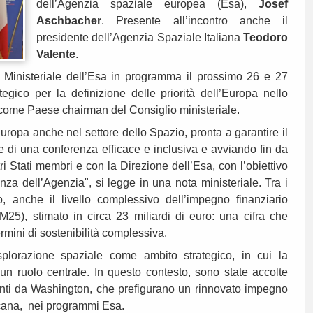
dell’Agenzia spaziale europea (Esa),
Josef
Aschbacher
. Presente all’incontro anche il
presidente dell’Agenzia Spaziale Italiana
Teodoro
Valente
.
a Ministeriale dell’Esa in programma il prossimo 26 e 27
ico per la definizione delle priorità dell’Europa nello
ia come Paese chairman del Consiglio ministeriale.
Europa anche nel settore dello Spazio, pronta a garantire il
di una conferenza efficace e inclusiva e avviando fin da
ri Stati membri e con la Direzione dell’Esa, con l’obiettivo
enza dell’Agenzia", si legge in una nota ministeriale. Tra i
no, anche il livello complessivo dell’impegno finanziario
M25), stimato in circa 23 miliardi di euro: una cifra che
ermini di sostenibilità complessiva.
esplorazione spaziale come ambito strategico, in cui la
un ruolo centrale. In questo contesto, sono state accolte
ienti da Washington, che prefigurano un rinnovato impegno
icana, nei programmi Esa.