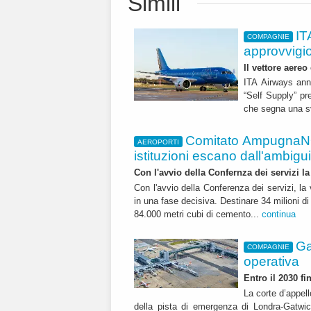
Simili
IT
COMPAGNIE
approvvigi
Il vettore aereo
ITA Airways ann
“Self Supply” pr
che segna una sv
Comitato AmpugnaNO
AEROPORTI
istituzioni escano dall'ambiguità
Con l'avvio della Confernza dei servizi la
Con l'avvio della Conferenza dei servizi, l
in una fase decisiva. Destinare 34 milioni di
84.000 metri cubi di cemento...
continua
Ga
COMPAGNIE
operativa
Entro il 2030 f
La corte d’appell
della pista di emergenza di Londra-Gatwic