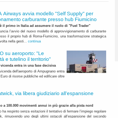
A Airways avvia modello "Self Supply" per
onamento carburante presso hub Fiumicino
 è il primo in Italia ad assumere il ruolo di "Fuel Trader"
uncia l’avvio del nuovo modello di approvvigionamento di carburante
esso il proprio hub di Roma-Fiumicino, una trasformazione strategica
olta nella gesti...
continua
 su aeroporto: "Le
 e tutelino il territorio"
 vicenda entra in una fase decisiva
a vicenda dell'aeroporto di Ampugnano entra
 Euro di risorse pubbliche ed edificare oltre
twick, via libera giudiziario all’espansione
ino a 100.000 movimenti annui in più grazie alla pista nord
o ha respinto senza esitazioni il tentativo di fermare l’impiego regolare
k, rimuovendo uno degli ultimi ostacoli all’espansione del secondo