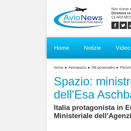
Non riceve 
Direttore r
CLARA MOS
Home
Notizie
Video
Home
►
Aerospazio
►
Atti governativi
►
Perso
Spazio: ministr
dell'Esa Aschb
Italia protagonista in 
Ministeriale dell'Agenz