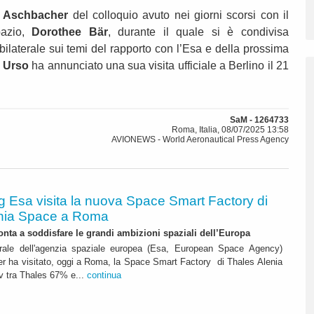
o
Aschbacher
del colloquio avuto nei giorni scorsi con il
azio,
Dorothee Bär
, durante il quale si è condivisa
 bilaterale sui temi del rapporto con l’Esa e della prossima
,
Urso
ha annunciato una sua visita ufficiale a Berlino il 21
SaM - 1264733
Roma, Italia, 08/07/2025 13:58
AVIONEWS - World Aeronautical Press Agency
g Esa visita la nuova Space Smart Factory di
nia Space a Roma
ronta a soddisfare le grandi ambizioni spaziali dell’Europa
nerale dell'agenzia spaziale europea (Esa, European Space Agency)
r ha visitato, oggi a Roma, la Space Smart Factory di Thales Alenia
jv tra Thales 67% e...
continua