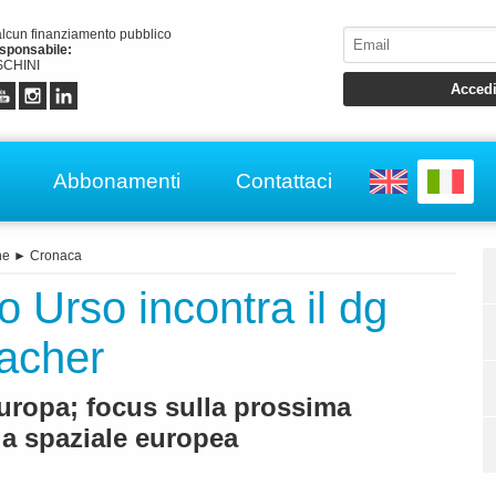
alcun finanziamento pubblico
esponsabile:
CHINI
Abbonamenti
Contattaci
ne
►
Cronaca
o Urso incontra il dg
acher
Europa; focus sulla prossima
ia spaziale europea