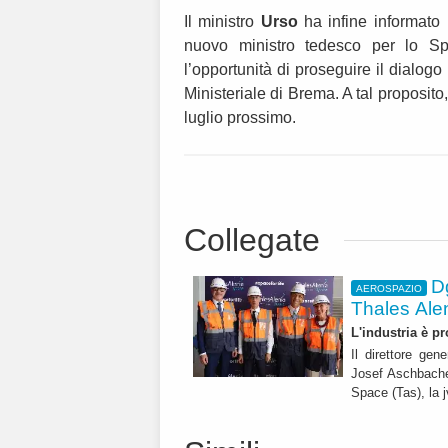
Il ministro
Urso
ha infine informat
nuovo ministro tedesco per lo Sp
l’opportunità di proseguire il dialogo
Ministeriale di Brema. A tal proposito
luglio prossimo.
Collegate
D
AEROSPAZIO
Thales Ale
L'industria è p
Il direttore ge
Josef Aschbache
Space (Tas), la 