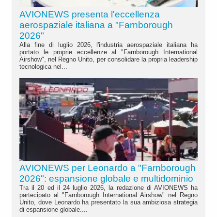
AVIONEWS presenta l'eccellenza
aerospaziale italiana a "Farnborough
2026"
Alla fine di luglio 2026, l'industria aerospaziale italiana ha
portato le proprie eccellenze al "Farnborough International
Airshow", nel Regno Unito, per consolidare la propria leadership
tecnologica nel...
AVIONEWS per Leonardo a "Farnborough
2026": espansione globale e multidominio
Tra il 20 ed il 24 luglio 2026, la redazione di AVIONEWS ha
partecipato al "Farnborough International Airshow" nel Regno
Unito, dove Leonardo ha presentato la sua ambiziosa strategia
di espansione globale....