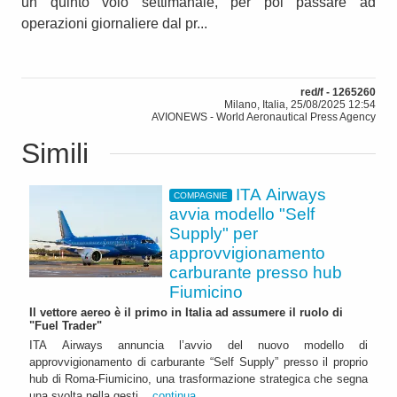
un quinto volo settimanale, per poi passare ad
operazioni giornaliere dal pr...
red/f - 1265260
Milano, Italia, 25/08/2025 12:54
AVIONEWS - World Aeronautical Press Agency
Simili
ITA Airways
COMPAGNIE
avvia modello "Self
Supply" per
approvvigionamento
carburante presso hub
Fiumicino
Il vettore aereo è il primo in Italia ad assumere il ruolo di
"Fuel Trader"
ITA Airways annuncia l’avvio del nuovo modello di
approvvigionamento di carburante “Self Supply” presso il proprio
hub di Roma-Fiumicino, una trasformazione strategica che segna
una svolta nella gesti...
continua