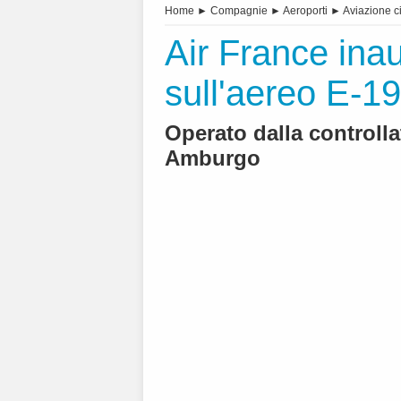
Home
►
Compagnie
►
Aeroporti
►
Aviazione ci
Air France ina
sull'aereo E-1
Operato dalla controll
Amburgo