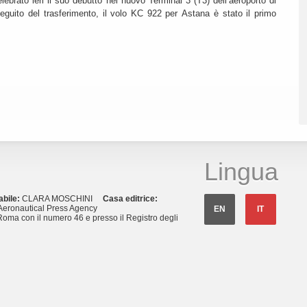
lebrato ieri il suo debutto nel nuovo Terminal 3 (T3) dell’aeroporto di
eguito del trasferimento, il volo KC 922 per Astana è stato il primo
Lingua
abile:
CLARA MOSCHINI
Casa editrice:
eronautical Press Agency
EN
IT
Roma con il numero 46 e presso il Registro degli