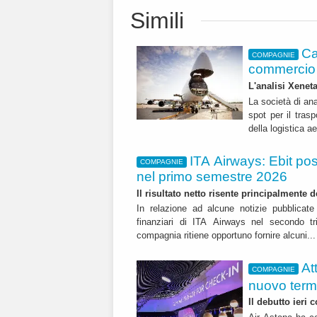
Simili
Ca
COMPAGNIE
commercio 
L'analisi Xeneta
La società di ana
spot per il trasp
della logistica a
ITA Airways: Ebit pos
COMPAGNIE
nel primo semestre 2026
Il risultato netto risente principalmente 
In relazione ad alcune notizie pubblicate 
finanziari di ITA Airways nel secondo t
compagnia ritiene opportuno fornire alcuni..
At
COMPAGNIE
nuovo term
Il debutto ieri