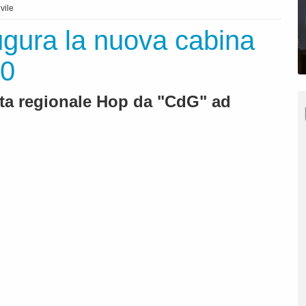
vile
ugura la nuova cabina
90
ata regionale Hop da "CdG" ad