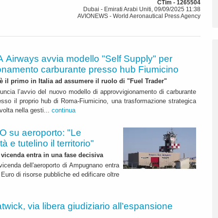
CTim - 1265504
Dubai - Emirati Arabi Uniti, 09/09/2025 11:38
AVIONEWS - World Aeronautical Press Agency
A Airways avvia modello "Self Supply" per
onamento carburante presso hub Fiumicino
 è il primo in Italia ad assumere il ruolo di "Fuel Trader"
uncia l’avvio del nuovo modello di approvvigionamento di carburante
esso il proprio hub di Roma-Fiumicino, una trasformazione strategica
olta nella gesti...
continua
 su aeroporto: "Le
 e tutelino il territorio"
 vicenda entra in una fase decisiva
a vicenda dell'aeroporto di Ampugnano entra
 Euro di risorse pubbliche ed edificare oltre
twick, via libera giudiziario all’espansione