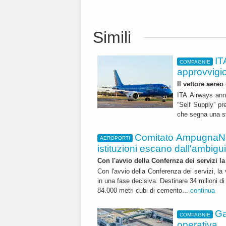
Simili
IT
COMPAGNIE
approvvigi
Il vettore aereo
ITA Airways ann
“Self Supply” pr
che segna una sv
Comitato AmpugnaNO
AEROPORTI
istituzioni escano dall'ambiguità
Con l'avvio della Confernza dei servizi la
Con l'avvio della Conferenza dei servizi, l
in una fase decisiva. Destinare 34 milioni di
84.000 metri cubi di cemento...
continua
Ga
COMPAGNIE
operativa