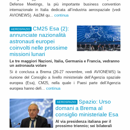
Defense Meetings, la più importante business convention
internazionale in Italia dedicata all’industria aerospaziale (vedi
AVIONEWS). A&DM qu...
continua
CM25 Esa (2):
AEROSPAZIO
annunciate nazionalità
astronauti europei
coinvolti nelle prossime
missioni lunari
Le tre maggiori Nazioni, Italia, Germania e Francia, vedranno
un astronauta volare
Si è conclusa a Brema (26-27 novembre, vedi AVIONEWS) la
riunione del Consiglio a livello ministeriale dell’Agenzia spaziale
europea (Esa), CM25, nella quale i Paesi parte dell’Agenzia
europea hanno defi...
continua
Spazio: Urso
AEROSPAZIO
domani a Brema al
consiglio ministeriale Esa
Al via presidenza italiana per il
prossimo triennio; sei bilaterali