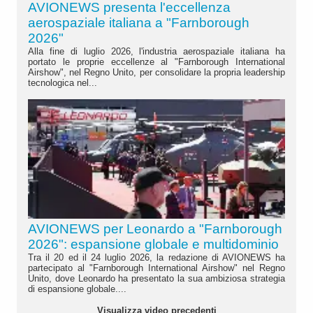
AVIONEWS presenta l'eccellenza
aerospaziale italiana a "Farnborough
2026"
Alla fine di luglio 2026, l'industria aerospaziale italiana ha
portato le proprie eccellenze al "Farnborough International
Airshow", nel Regno Unito, per consolidare la propria leadership
tecnologica nel...
AVIONEWS per Leonardo a "Farnborough
2026": espansione globale e multidominio
Tra il 20 ed il 24 luglio 2026, la redazione di AVIONEWS ha
partecipato al "Farnborough International Airshow" nel Regno
Unito, dove Leonardo ha presentato la sua ambiziosa strategia
di espansione globale....
Visualizza video precedenti