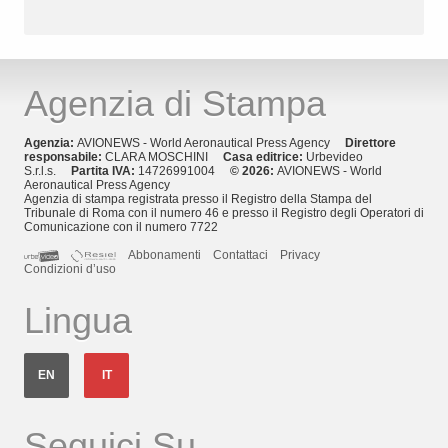
Agenzia di Stampa
Agenzia:
AVIONEWS - World Aeronautical Press Agency
Direttore
responsabile:
CLARA MOSCHINI
Casa editrice:
Urbevideo
S.r.l.s.
Partita IVA:
14726991004
© 2026:
AVIONEWS - World
Aeronautical Press Agency
Agenzia di stampa registrata presso il Registro della Stampa del
Tribunale di Roma con il numero 46 e presso il Registro degli Operatori di
Comunicazione con il numero 7722
Abbonamenti
Contattaci
Privacy
Condizioni d’uso
Lingua
EN
IT
Seguici Su