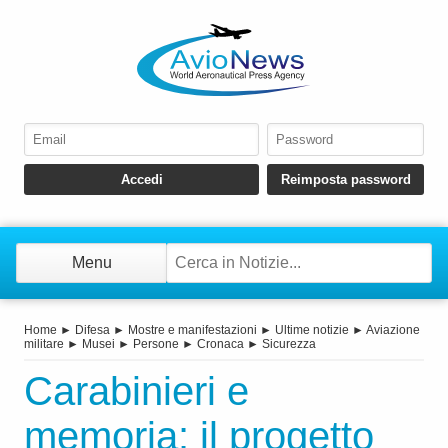
Menu
Home
►
Difesa
►
Mostre e manifestazioni
►
Ultime notizie
►
Aviazione
militare
►
Musei
►
Persone
►
Cronaca
►
Sicurezza
Carabinieri e
memoria: il progetto