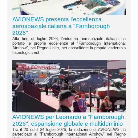
AVIONEWS presenta l'eccellenza
aerospaziale italiana a "Farnborough
2026"
Alla fine di luglio 2026, l'industria aerospaziale italiana ha
portato le proprie eccellenze al "Farnborough International
Airshow", nel Regno Unito, per consolidare la propria leadership
tecnologica nel...
AVIONEWS per Leonardo a "Farnborough
2026": espansione globale e multidominio
Tra il 20 ed il 24 luglio 2026, la redazione di AVIONEWS ha
partecipato al "Farnborough International Airshow" nel Regno