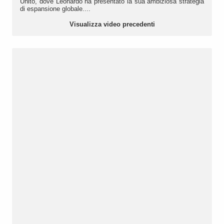
Unito, dove Leonardo ha presentato la sua ambiziosa strategia
di espansione globale....
Visualizza video precedenti