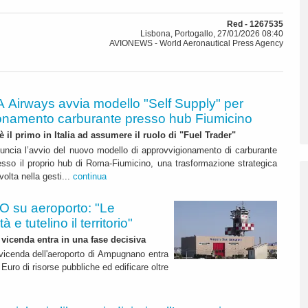
Red - 1267535
Lisbona, Portogallo, 27/01/2026 08:40
AVIONEWS - World Aeronautical Press Agency
A Airways avvia modello "Self Supply" per
onamento carburante presso hub Fiumicino
 è il primo in Italia ad assumere il ruolo di "Fuel Trader"
uncia l’avvio del nuovo modello di approvvigionamento di carburante
esso il proprio hub di Roma-Fiumicino, una trasformazione strategica
olta nella gesti...
continua
 su aeroporto: "Le
 e tutelino il territorio"
 vicenda entra in una fase decisiva
a vicenda dell'aeroporto di Ampugnano entra
 Euro di risorse pubbliche ed edificare oltre