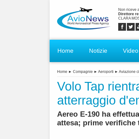
Non riceve 
Direttore r
CLARA MOS
Home
Notizie
Video
Home
►
Compagnie
►
Aeroporti
►
Aviazione ci
Volo Tap rient
atterraggio d'e
Aereo E-190 ha effettua
attesa; prime verifiche