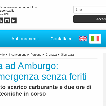
alcun finanziamento pubblico
esponsabile:
CHINI
Abbonamenti
Contattaci
vile
►
Inconvenienti
►
Persone
►
Cronaca
►
Sicurezza
ra ad Amburgo:
mergenza senza feriti
to scarico carburante e due ore di
 tecniche in corso