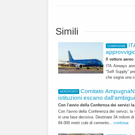
Simili
IT
COMPAGNIE
approvvigi
Il vettore aereo
ITA Airways ann
“Self Supply” pr
che segna una sv
Comitato AmpugnaNO
AEROPORTI
istituzioni escano dall'ambiguità
Con l'avvio della Confernza dei servizi la
Con l'avvio della Conferenza dei servizi, l
in una fase decisiva. Destinare 34 milioni di
84.000 metri cubi di cemento...
continua