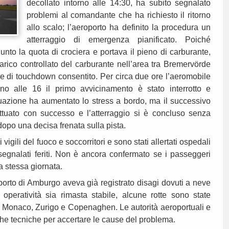
decollato intorno alle 14:30, ha subito segnalato
problemi al comandante che ha richiesto il ritorno
allo scalo; l’aeroporto ha definito la procedura un
atterraggio di emergenza pianificato. Poiché
nto la quota di crociera e portava il pieno di carburante,
arico controllato del carburante nell’area tra Bremervörde
ore di touchdown consentito. Per circa due ore l’aeromobile
orno alle 16 il primo avvicinamento è stato interrotto e
ituazione ha aumentato lo stress a bordo, ma il successivo
ttuato con successo e l’atterraggio si è concluso senza
dopo una decisa frenata sulla pista.
igili del fuoco e soccorritori e sono stati allertati ospedali
egnalati feriti. Non è ancora confermato se i passeggeri
a stessa giornata.
porto di Amburgo aveva già registrato disagi dovuti a neve
operatività sia rimasta stabile, alcune rotte sono state
so Monaco, Zurigo e Copenaghen. Le autorità aeroportuali e
che tecniche per accertare le cause del problema.