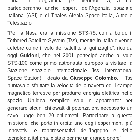
Luna”, in programma per venerdì 13, a cui
parteciperanno anche esperti dell’Agenzia spaziale
italiana (ASI) e di Thales Alenia Space Italia, Altec e
Telespazio.
“Per la Nasa era la missione STS-75, con a bordo il
Tethered Satellite System (Tss), mentre in Italia divenne
celebre come il volo del satellite al guinzaglio”, ricorda
oggi
Guidoni
, che nel 2001 partecipò anche al volo
STS-100 come primo astronauta europeo a visitare la
Stazione spaziale internazionale (Iss, International
Space Station). “Ideato da
Giuseppe Colombo
, il Tss
puntava a sfruttare la velocità della navetta ed il campo
magnetico terrestre per produrre energia elettrica nello
spazio. Un’idea semplice solo in apparenza: per
generare alcuni chilowatt di potenza era necessario un
cavo lungo ben 20 chilometri. Partecipare a questa
missione, che portò in orbita uno degli esperimenti più
innovativi e rappresentativi dell’ingegno e della
tecnologia italiana, è stato per me un grande onore”.