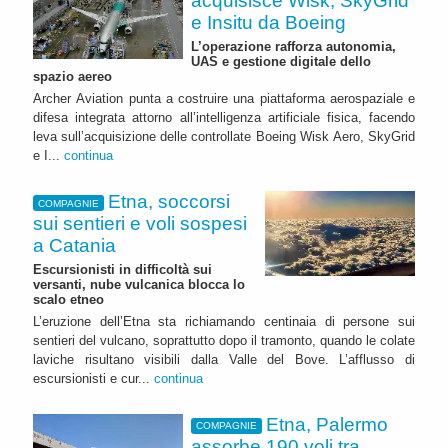
acquisisce Wisk, SkyGrid
e Insitu da Boeing
L’operazione rafforza autonomia,
UAS e gestione digitale dello
spazio aereo
Archer Aviation punta a costruire una piattaforma aerospaziale e
difesa integrata attorno all’intelligenza artificiale fisica, facendo
leva sull’acquisizione delle controllate Boeing Wisk Aero, SkyGrid
e I...
continua
Etna, soccorsi
COMPAGNIE
sui sentieri e voli sospesi
a Catania
Escursionisti in difficoltà sui
versanti, nube vulcanica blocca lo
scalo etneo
L’eruzione dell’Etna sta richiamando centinaia di persone sui
sentieri del vulcano, soprattutto dopo il tramonto, quando le colate
laviche risultano visibili dalla Valle del Bove. L’afflusso di
escursionisti e cur...
continua
Etna, Palermo
COMPAGNIE
assorbe 190 voli tra