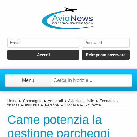
Menu
Home
►
Compagnie
►
Aeroporti
►
Aviazione civile
►
Economia e
finanza
►
Industria
►
Persone
►
Cronaca
►
Sicurezza
Came potenzia la
gestione parcheggi