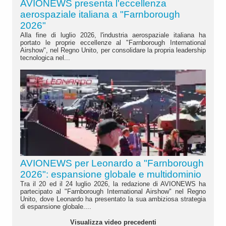
AVIONEWS presenta l'eccellenza
aerospaziale italiana a "Farnborough
2026"
Alla fine di luglio 2026, l'industria aerospaziale italiana ha
portato le proprie eccellenze al "Farnborough International
Airshow", nel Regno Unito, per consolidare la propria leadership
tecnologica nel...
AVIONEWS per Leonardo a "Farnborough
2026": espansione globale e multidominio
Tra il 20 ed il 24 luglio 2026, la redazione di AVIONEWS ha
partecipato al "Farnborough International Airshow" nel Regno
Unito, dove Leonardo ha presentato la sua ambiziosa strategia
di espansione globale....
Visualizza video precedenti