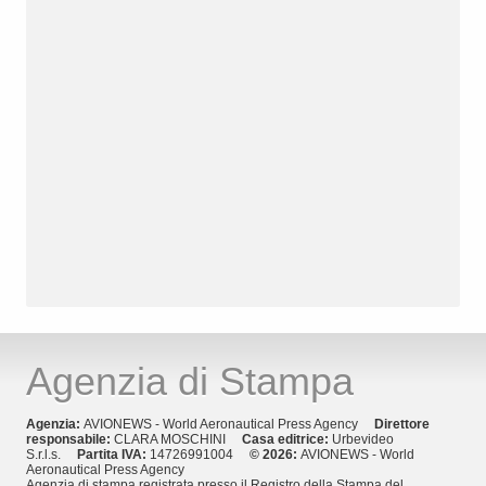
Agenzia di Stampa
Agenzia:
AVIONEWS - World Aeronautical Press Agency
Direttore
responsabile:
CLARA MOSCHINI
Casa editrice:
Urbevideo
S.r.l.s.
Partita IVA:
14726991004
© 2026:
AVIONEWS - World
Aeronautical Press Agency
Agenzia di stampa registrata presso il Registro della Stampa del