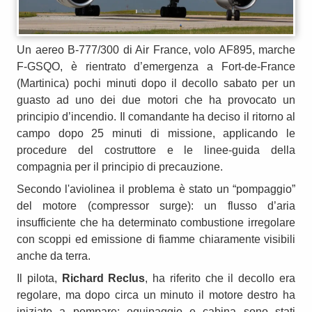
Un aereo B-777/300 di Air France, volo AF895, marche
F-GSQO, è rientrato d’emergenza a Fort‑de‑France
(Martinica) pochi minuti dopo il decollo sabato per un
guasto ad uno dei due motori che ha provocato un
principio d’incendio. Il comandante ha deciso il ritorno al
campo dopo 25 minuti di missione, applicando le
procedure del costruttore e le linee-guida della
compagnia per il principio di precauzione.
Secondo l'aviolinea il problema è stato un “pompaggio”
del motore (compressor surge): un flusso d’aria
insufficiente che ha determinato combustione irregolare
con scoppi ed emissione di fiamme chiaramente visibili
anche da terra.
Il pilota,
Richard Reclus
, ha riferito che il decollo era
regolare, ma dopo circa un minuto il motore destro ha
iniziato a pompare; equipaggio e cabina sono stati