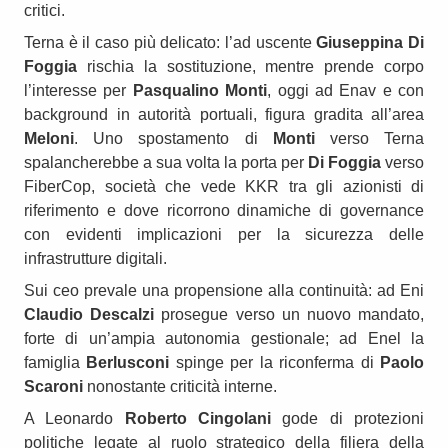
critici.
Terna è il caso più delicato: l’ad uscente
Giuseppina Di
Foggia
rischia la sostituzione, mentre prende corpo
l’interesse per
Pasqualino Monti
, oggi ad Enav e con
background in autorità portuali, figura gradita all’area
Meloni
. Uno spostamento di
Monti
verso Terna
spalancherebbe a sua volta la porta per
Di Foggia
verso
FiberCop, società che vede KKR tra gli azionisti di
riferimento e dove ricorrono dinamiche di governance
con evidenti implicazioni per la sicurezza delle
infrastrutture digitali.
Sui ceo prevale una propensione alla continuità: ad Eni
Claudio Descalzi
prosegue verso un nuovo mandato,
forte di un’ampia autonomia gestionale; ad Enel la
famiglia
Berlusconi
spinge per la riconferma di
Paolo
Scaroni
nonostante criticità interne.
A Leonardo
Roberto Cingolani
gode di protezioni
politiche legate al ruolo strategico della filiera della