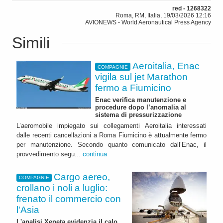
red - 1268322
Roma, RM, Italia, 19/03/2026 12:16
AVIONEWS - World Aeronautical Press Agency
Simili
Aeroitalia, Enac
COMPAGNIE
vigila sul jet Marathon
fermo a Fiumicino
Enac verifica manutenzione e
procedure dopo l’anomalia al
sistema di pressurizzazione
L’aeromobile impiegato sui collegamenti Aeroitalia interessati
dalle recenti cancellazioni a Roma Fiumicino è attualmente fermo
per manutenzione. Secondo quanto comunicato dall’Enac, il
provvedimento segu...
continua
Cargo aereo,
COMPAGNIE
crollano i noli a luglio:
frenato il commercio con
l'Asia
L'analisi Xeneta evidenzia il calo