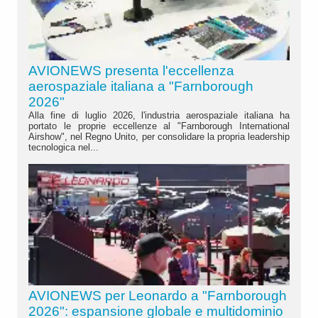
AVIONEWS presenta l'eccellenza
aerospaziale italiana a "Farnborough
2026"
Alla fine di luglio 2026, l'industria aerospaziale italiana ha
portato le proprie eccellenze al "Farnborough International
Airshow", nel Regno Unito, per consolidare la propria leadership
tecnologica nel...
AVIONEWS per Leonardo a "Farnborough
2026": espansione globale e multidominio