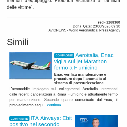
membri d’equipaggio. Profonda vicinanza ai familiari
delle vittime".
red - 1268360
Doha, Qatar, 23/03/2026 09:30
AVIONEWS - World Aeronautical Press Agency
Simili
Aeroitalia, Enac
COMPAGNIE
vigila sul jet Marathon
fermo a Fiumicino
Enac verifica manutenzione e
procedure dopo l’anomalia al
sistema di pressurizzazione
L’aeromobile impiegato sui collegamenti Aeroitalia interessati
dalle recenti cancellazioni a Roma Fiumicino è attualmente fermo
per manutenzione. Secondo quanto comunicato dall’Enac, il
provvedimento segu...
continua
ITA Airways: Ebit
COMPAGNIE
positivo nel secondo