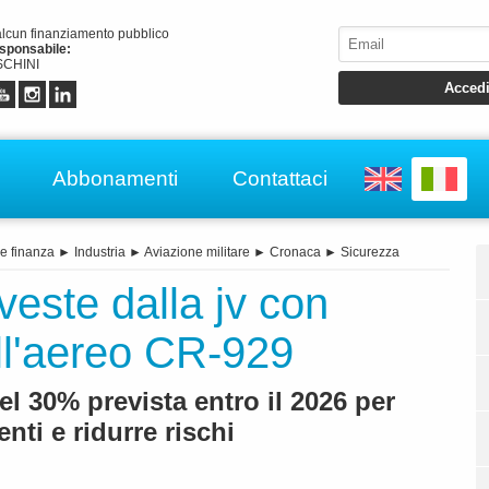
alcun finanziamento pubblico
esponsabile:
CHINI
Abbonamenti
Contattaci
e finanza
►
Industria
►
Aviazione militare
►
Cronaca
►
Sicurezza
veste dalla jv con
ll'aereo CR-929
l 30% prevista entro il 2026 per
nti e ridurre rischi