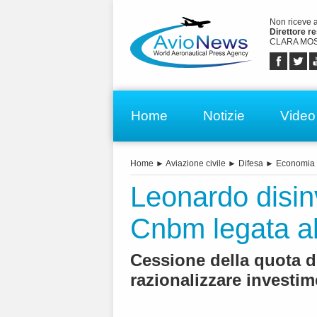
Non riceve 
Direttore r
CLARA MOS
Home
Notizie
Video
Home
►
Aviazione civile
►
Difesa
►
Economia 
Leonardo disin
Cnbm legata a
Cessione della quota de
razionalizzare investime