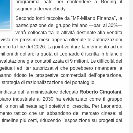
programma nato per contendere a Boeing il
segmento dei widebody.
Secondo fonti raccolte da "MF‑Milano Finanza", la
partecipazione del gruppo italiano —pari al 30%—
verrà collocata tra le attività destinate alla vendita
vista nei prossimi mesi, appena ottenute le autorizzazioni
entro la fine del 2026. La joint-venture fa riferimento ad un
lioni di dollari; la quota di Leonardo è iscritta in bilancio
valutazione già contabilizzata di 9 milioni. Le difficoltà del
ttuali ed iter autorizzativi che potrebbero rimandare la
nno ridotto le prospettive commerciali dell’operazione,
strategia di razionalizzazione del portafoglio.
 indicata dall’amministratore delegato
Roberto Cingolani
,
piano industriale al 2030 ha evidenziato come il gruppo
li o non allineate agli obiettivi di crescita. Per Leonardo,
amento tattico che un abbandono del mercato cinese: si
e timeline più certi, riducendo l’esposizione su progetti dai