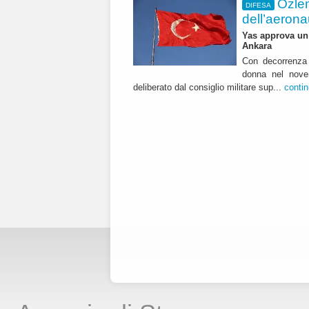
Özle
DIFESA
dell’aerona
Yas approva un 
Ankara
Con decorrenza 
donna nel nover
deliberato dal consiglio militare sup...
conti