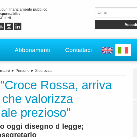
alcun finanziamento pubblico
esponsabile:
CHINI
Abbonamenti
Contattaci
rnativi
►
Persone
►
Sicurezza
 "Croce Rossa, arriva
che valorizza
iale prezioso"
o oggi disegno d legge;
osegretario