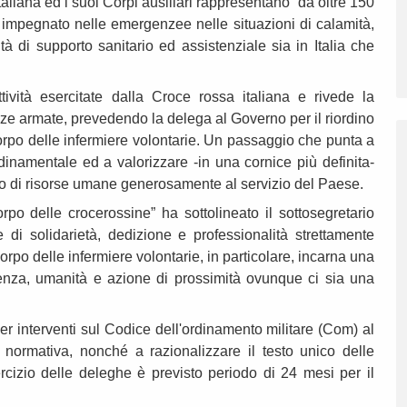
taliana ed i suoi Corpi ausiliari rappresentano “da oltre 150
 impegnato nelle emergenzee nelle situazioni di calamità,
vità di supporto sanitario ed assistenziale sia in Italia che
ttività esercitate dalla Croce rossa italiana e rivede la
orze armate, prevedendo la delega al Governo per il riordino
orpo delle infermiere volontarie. Un passaggio che punta a
dinamentale ed a valorizzare -in una cornice più definita-
ego di risorse umane generosamente al servizio del Paese.
orpo delle crocerossine” ha sottolineato il sottosegretario
 di solidarietà, dedizione e professionalità strettamente
orpo delle infermiere volontarie, in particolare, incarna una
nza, umanità e azione di prossimità ovunque ci sia una
r interventi sul Codice dell'ordinamento militare (Com) al
a normativa, nonché a razionalizzare il testo unico delle
ercizio delle deleghe è previsto periodo di 24 mesi per il