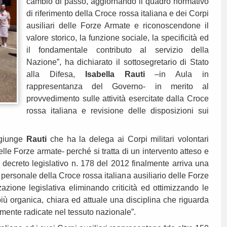
cambio di passo, aggiornando il quadro normativo
di riferimento della Croce rossa italiana e dei Corpi
ausiliari delle Forze Armate e riconoscendone il
valore storico, la funzione sociale, la specificità ed
il fondamentale contributo al servizio della
Nazione”, ha dichiarato il sottosegretario di Stato
alla Difesa,
Isabella Rauti
–in Aula in
rappresentanza del Governo- in merito al
provvedimento sulle attività esercitate dalla Croce
rossa italiana e revisione delle disposizioni sui
giunge
Rauti
che ha la delega ai Corpi militari volontari
elle Forze armate- perché si tratta di un intervento atteso e
 decreto legislativo n. 178 del 2012 finalmente arriva una
l personale della Croce rossa italiana ausiliario delle Forze
azione legislativa eliminando
criticità ed ottimizzando le
più organica, chiara ed attuale una disciplina che riguarda
amente radicate nel tessuto nazionale”.