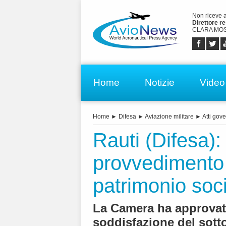
Non riceve 
Direttore r
CLARA MOS
Home
Notizie
Video
Home
►
Difesa
►
Aviazione militare
►
Atti gove
Rauti (Difesa):
provvedimento 
patrimonio soc
La Camera ha approvat
soddisfazione del sott