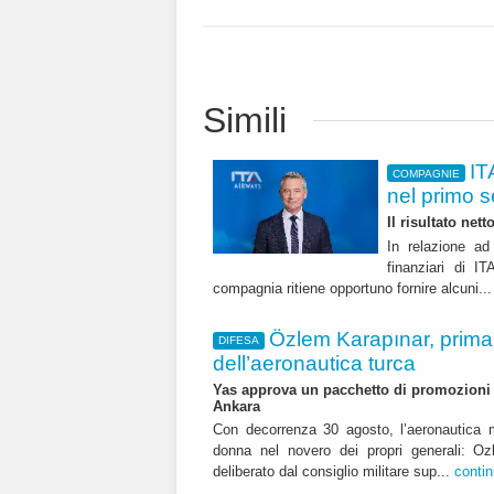
Simili
IT
COMPAGNIE
nel primo 
Il risultato net
In relazione ad 
finanziari di 
compagnia ritiene opportuno fornire alcuni..
Özlem Karapınar, prim
DIFESA
dell’aeronautica turca
Yas approva un pacchetto di promozioni ch
Ankara
Con decorrenza 30 agosto, l’aeronautica m
donna nel novero dei propri generali: Oz
deliberato dal consiglio militare sup...
conti