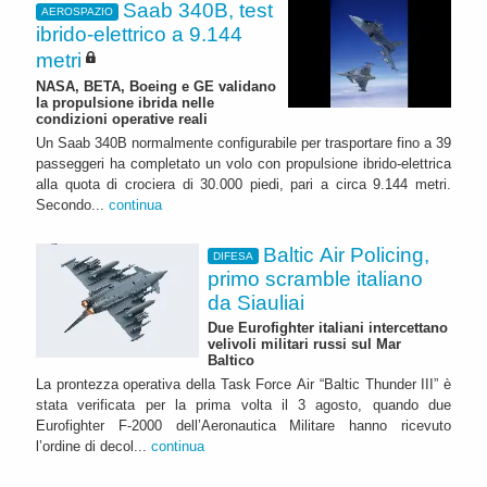
Saab 340B, test
AEROSPAZIO
ibrido-elettrico a 9.144
metri
NASA, BETA, Boeing e GE validano
la propulsione ibrida nelle
condizioni operative reali
Un Saab 340B normalmente configurabile per trasportare fino a 39
passeggeri ha completato un volo con propulsione ibrido-elettrica
alla quota di crociera di 30.000 piedi, pari a circa 9.144 metri.
Secondo...
continua
Baltic Air Policing,
DIFESA
primo scramble italiano
da Siauliai
Due Eurofighter italiani intercettano
velivoli militari russi sul Mar
Baltico
La prontezza operativa della Task Force Air “Baltic Thunder III” è
stata verificata per la prima volta il 3 agosto, quando due
Eurofighter F-2000 dell’Aeronautica Militare hanno ricevuto
l’ordine di decol...
continua