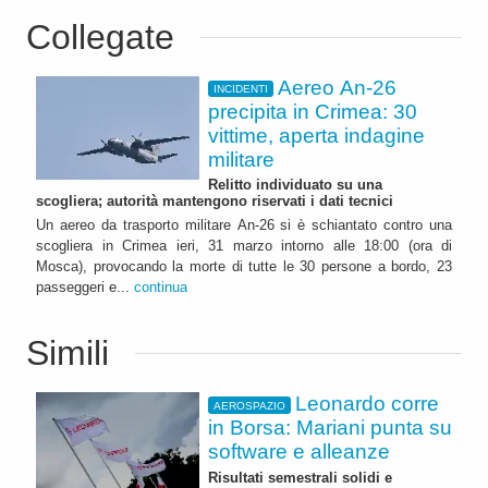
Collegate
Aereo An-26
INCIDENTI
precipita in Crimea: 30
vittime, aperta indagine
militare
Relitto individuato su una
scogliera; autorità mantengono riservati i dati tecnici
Un aereo da trasporto militare An‑26 si è schiantato contro una
scogliera in Crimea ieri, 31 marzo intorno alle 18:00 (ora di
Mosca), provocando la morte di tutte le 30 persone a bordo, 23
passeggeri e...
continua
Simili
Leonardo corre
AEROSPAZIO
in Borsa: Mariani punta su
software e alleanze
Risultati semestrali solidi e