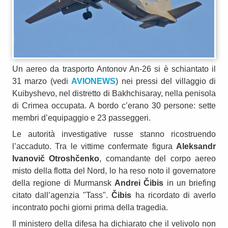
Un aereo da trasporto Antonov An‑26 si è schiantato il
31 marzo (vedi
AVIONEWS
) nei pressi del villaggio di
Kuibyshevo, nel distretto di Bakhchisaray, nella penisola
di Crimea occupata. A bordo c’erano 30 persone: sette
membri d’equipaggio e 23 passeggeri.
Le autorità investigative russe stanno ricostruendo
l’accaduto. Tra le vittime confermate figura
Aleksandr
Ivanovič Otroshčenko
, comandante del corpo aereo
misto della flotta del Nord, lo ha reso noto il governatore
della regione di Murmansk
Andrei Čibis
in un briefing
citato dall’agenzia "Tass".
Čibis
ha ricordato di averlo
incontrato pochi giorni prima della tragedia.
Il ministero della difesa ha dichiarato che il velivolo non