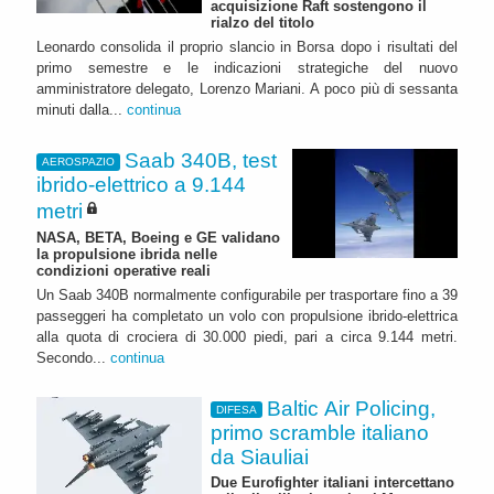
acquisizione Raft sostengono il
rialzo del titolo
Leonardo consolida il proprio slancio in Borsa dopo i risultati del
primo semestre e le indicazioni strategiche del nuovo
amministratore delegato, Lorenzo Mariani. A poco più di sessanta
minuti dalla...
continua
Saab 340B, test
AEROSPAZIO
ibrido-elettrico a 9.144
metri
NASA, BETA, Boeing e GE validano
la propulsione ibrida nelle
condizioni operative reali
Un Saab 340B normalmente configurabile per trasportare fino a 39
passeggeri ha completato un volo con propulsione ibrido-elettrica
alla quota di crociera di 30.000 piedi, pari a circa 9.144 metri.
Secondo...
continua
Baltic Air Policing,
DIFESA
primo scramble italiano
da Siauliai
Due Eurofighter italiani intercettano