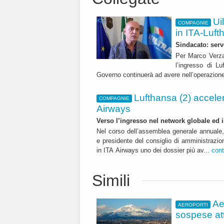
Ui
COMPAGNIE
in ITA-Luft
Sindacato: serv
Per Marco Verzar
l’ingresso di L
Governo continuerà ad avere nell’operazione.
Lufthansa (2) acceler
COMPAGNIE
Airways
Verso l’ingresso nel network globale ed i
Nel corso dell’assemblea generale annuale
e presidente del consiglio di amministrazi
in ITA Airways uno dei dossier più av...
cont
Simili
Ae
AEROPORTI
sospese att