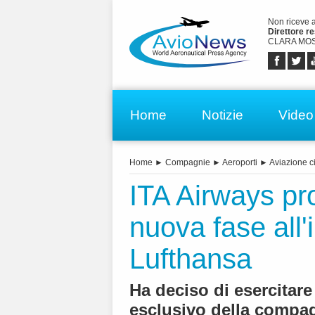
Non riceve 
Direttore r
CLARA MOS
Home
Notizie
Video
Home
►
Compagnie
►
Aeroporti
►
Aviazione ci
ITA Airways pr
nuova fase all
Lufthansa
Ha deciso di esercitare
esclusivo della compa