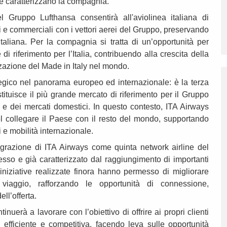
che caratterizzano la compagnia.
 Gruppo Lufthansa consentirà all'aviolinea italiana di
ali e commerciali con i vettori aerei del Gruppo, preservando
italiana. Per la compagnia si tratta di un’opportunità per
 di riferimento per l’Italia, contribuendo alla crescita della
zzazione del Made in Italy nel mondo.
tegico nel panorama europeo ed internazionale: è la terza
tuisce il più grande mercato di riferimento per il Gruppo
ti e dei mercati domestici. In questo contesto, ITA Airways
el collegare il Paese con il resto del mondo, supportando
e mobilità internazionale.
tegrazione di ITA Airways come quinta network airline del
sso e già caratterizzato dal raggiungimento di importanti
 iniziative realizzate finora hanno permesso di migliorare
 viaggio, rafforzando le opportunità di connessione,
ell’offerta.
nuerà a lavorare con l’obiettivo di offrire ai propri clienti
 efficiente e competitiva, facendo leva sulle opportunità