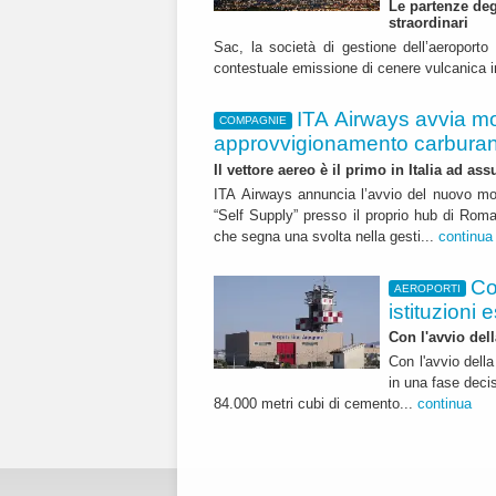
Le partenze deg
straordinari
Sac, la società di gestione dell’aeroporto 
contestuale emissione di cenere vulcanica in 
ITA Airways avvia mo
COMPAGNIE
approvvigionamento carburan
Il vettore aereo è il primo in Italia ad as
ITA Airways annuncia l’avvio del nuovo mo
“Self Supply” presso il proprio hub di Rom
che segna una svolta nella gesti...
continua
Co
AEROPORTI
istituzioni 
Con l'avvio del
Con l'avvio dell
in una fase decis
84.000 metri cubi di cemento...
continua