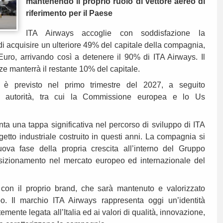
mantenendo il proprio ruolo di vettore aereo di
riferimento per il Paese
ITA Airways accoglie con soddisfazione la
i acquisire un ulteriore 49% del capitale della compagnia,
Euro, arrivando così a detenere il 90% di ITA Airways. Il
ze manterrà il restante 10% del capitale.
e è previsto nel primo trimestre del 2027, a seguito
ti autorità, tra cui la Commissione europea e lo Us
ta una tappa significativa nel percorso di sviluppo di ITA
etto industriale costruito in questi anni. La compagnia si
ova fase della propria crescita all’interno del Gruppo
osizionamento nel mercato europeo ed internazionale del
con il proprio brand, che sarà mantenuto e valorizzato
ppo. Il marchio ITA Airways rappresenta oggi un’identità
temente legata all’Italia ed ai valori di qualità, innovazione,