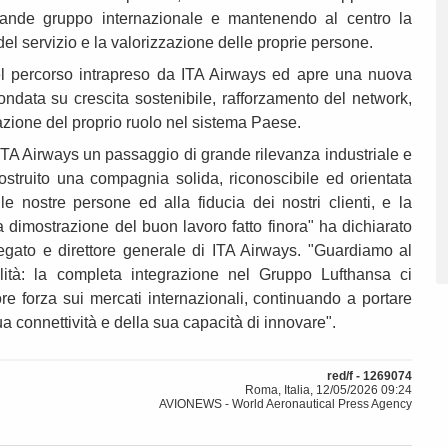
grande gruppo internazionale e mantenendo al centro la
 del servizio e la valorizzazione delle proprie persone.
el percorso intrapreso da ITA Airways ed apre una nuova
ondata su crescita sostenibile, rafforzamento del network,
zazione del proprio ruolo nel sistema Paese.
TA Airways un passaggio di grande rilevanza industriale e
ostruito una compagnia solida, riconoscibile ed orientata
lle nostre persone ed alla fiducia dei nostri clienti, e la
 dimostrazione del buon lavoro fatto finora" ha dichiarato
egato e direttore generale di ITA Airways. "Guardiamo al
lità: la completa integrazione nel Gruppo Lufthansa ci
e forza sui mercati internazionali, continuando a portare
sua connettività e della sua capacità di innovare".
red/f - 1269074
Roma, Italia, 12/05/2026 09:24
AVIONEWS - World Aeronautical Press Agency