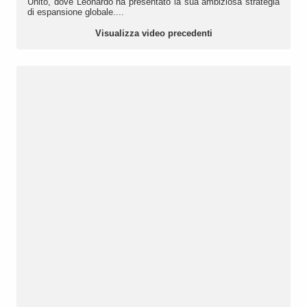
Unito, dove Leonardo ha presentato la sua ambiziosa strategia
di espansione globale....
Visualizza video precedenti