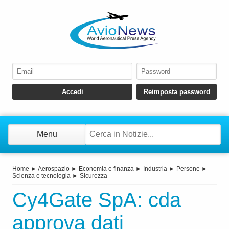
Menu
Home
►
Aerospazio
►
Economia e finanza
►
Industria
►
Persone
►
Scienza e tecnologia
►
Sicurezza
Cy4Gate SpA: cda
approva dati