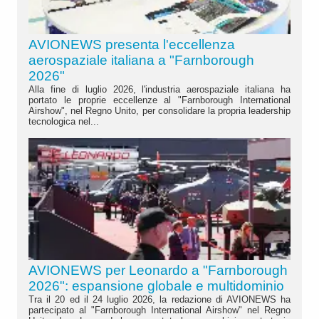
AVIONEWS presenta l'eccellenza
aerospaziale italiana a "Farnborough
2026"
Alla fine di luglio 2026, l'industria aerospaziale italiana ha
portato le proprie eccellenze al "Farnborough International
Airshow", nel Regno Unito, per consolidare la propria leadership
tecnologica nel...
AVIONEWS per Leonardo a "Farnborough
2026": espansione globale e multidominio
Tra il 20 ed il 24 luglio 2026, la redazione di AVIONEWS ha
partecipato al "Farnborough International Airshow" nel Regno