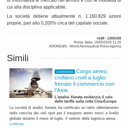
di informativa al mercato nei termini e con le modalità di
cui alla disciplina applicabile.
La società detiene attualmente n. 1.160.829 azioni
proprie, pari allo 0,200% circa del capitale sociale.
red/f - 1269168
Roma, Italia, 19/05/2026 11:20
AVIONEWS - World Aeronautical Press Agency
Simili
Cargo aereo,
COMPAGNIE
crollano i noli a luglio:
frenato il commercio con
l'Asia
L'analisi Xeneta evidenzia il calo
delle tariffe sulla rotta Cina-Europa
La società di analisi Xeneta ha certificato un netto rallentamento
nella crescita dei noli spot per il trasporto aereo merci a livello
globale durante il mese di luglio. Il settore della logistica aerea...
continua