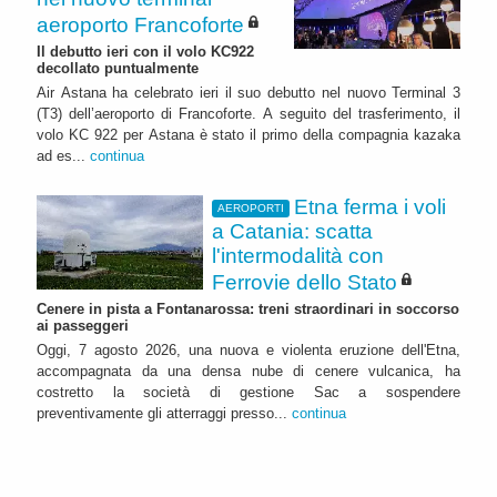
aeroporto Francoforte
Il debutto ieri con il volo KC922
decollato puntualmente
Air Astana ha celebrato ieri il suo debutto nel nuovo Terminal 3
(T3) dell’aeroporto di Francoforte. A seguito del trasferimento, il
volo KC 922 per Astana è stato il primo della compagnia kazaka
ad es...
continua
Etna ferma i voli
AEROPORTI
a Catania: scatta
l'intermodalità con
Ferrovie dello Stato
Cenere in pista a Fontanarossa: treni straordinari in soccorso
ai passeggeri
Oggi, 7 agosto 2026, una nuova e violenta eruzione dell'Etna,
accompagnata da una densa nube di cenere vulcanica, ha
costretto la società di gestione Sac a sospendere
preventivamente gli atterraggi presso...
continua