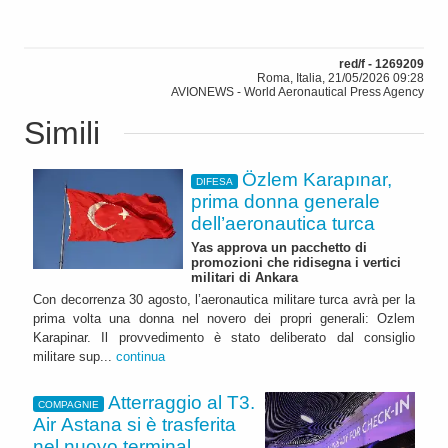
red/f - 1269209
Roma, Italia, 21/05/2026 09:28
AVIONEWS - World Aeronautical Press Agency
Simili
Özlem Karapınar,
DIFESA
prima donna generale
dell’aeronautica turca
Yas approva un pacchetto di
promozioni che ridisegna i vertici
militari di Ankara
Con decorrenza 30 agosto, l’aeronautica militare turca avrà per la
prima volta una donna nel novero dei propri generali: Ozlem
Karapinar. Il provvedimento è stato deliberato dal consiglio
militare sup...
continua
Atterraggio al T3.
COMPAGNIE
Air Astana si è trasferita
nel nuovo terminal