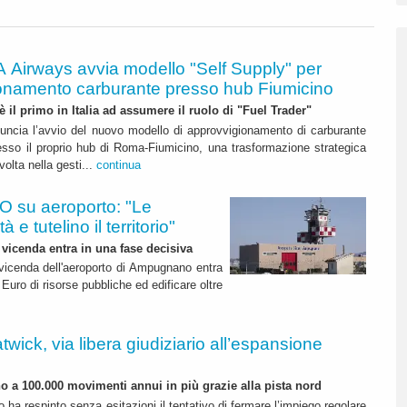
A Airways avvia modello "Self Supply" per
onamento carburante presso hub Fiumicino
 è il primo in Italia ad assumere il ruolo di "Fuel Trader"
uncia l’avvio del nuovo modello di approvvigionamento di carburante
esso il proprio hub di Roma-Fiumicino, una trasformazione strategica
olta nella gesti...
continua
 su aeroporto: "Le
 e tutelino il territorio"
 vicenda entra in una fase decisiva
a vicenda dell'aeroporto di Ampugnano entra
 Euro di risorse pubbliche ed edificare oltre
twick, via libera giudiziario all’espansione
ino a 100.000 movimenti annui in più grazie alla pista nord
o ha respinto senza esitazioni il tentativo di fermare l’impiego regolare