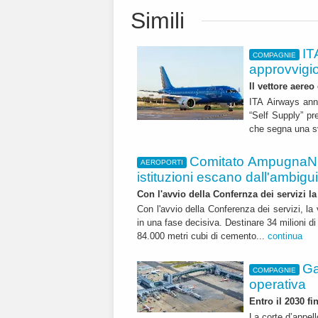
Simili
IT
COMPAGNIE
approvvigi
Il vettore aereo
ITA Airways ann
“Self Supply” pr
che segna una sv
Comitato AmpugnaNO
AEROPORTI
istituzioni escano dall'ambiguità
Con l'avvio della Confernza dei servizi la
Con l'avvio della Conferenza dei servizi, l
in una fase decisiva. Destinare 34 milioni di
84.000 metri cubi di cemento...
continua
Ga
COMPAGNIE
operativa
Entro il 2030 f
La corte d’appell