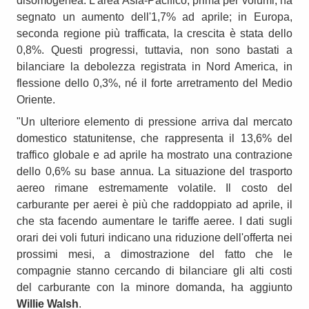
disomogenea. L'area Asia-Pacifico, prima per volumi, ha
segnato un aumento dell'1,7% ad aprile; in Europa,
seconda regione più trafficata, la crescita è stata dello
0,8%. Questi progressi, tuttavia, non sono bastati a
bilanciare la debolezza registrata in Nord America, in
flessione dello 0,3%, né il forte arretramento del Medio
Oriente.
"Un ulteriore elemento di pressione arriva dal mercato
domestico statunitense, che rappresenta il 13,6% del
traffico globale e ad aprile ha mostrato una contrazione
dello 0,6% su base annua. La situazione del trasporto
aereo rimane estremamente volatile. Il costo del
carburante per aerei è più che raddoppiato ad aprile, il
che sta facendo aumentare le tariffe aeree. I dati sugli
orari dei voli futuri indicano una riduzione dell'offerta nei
prossimi mesi, a dimostrazione del fatto che le
compagnie stanno cercando di bilanciare gli alti costi
del carburante con la minore domanda, ha aggiunto
Willie Walsh
.