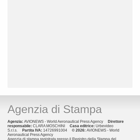
Agenzia di Stampa
Agenzia:
AVIONEWS - World Aeronautical Press Agency
Direttore
responsabile:
CLARA MOSCHINI
Casa editrice:
Urbevideo
S.r.l.s.
Partita IVA:
14726991004
© 2026:
AVIONEWS - World
Aeronautical Press Agency
Agenzia di stampa registrata presso il Registro della Stampa del