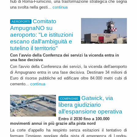
hub di Roma-Fiumicino, una trasformazione strategica che segna
una svolta nella gesti...
continua
Comitato
AEROPORTI
AmpugnaNO su
aeroporto: "Le istituzioni
escano dall'ambiguità e
tutelino il territorio"
Con l'avvio della Confernza dei servizi la vicenda entra in
una fase decisiva
Con l'avvio della Conferenza dei servizi, la vicenda dell'aeroporto
di Ampugnano entra in una fase decisiva. Destinare 34 milioni di
Euro di risorse pubbliche ed edificare oltre 84.000 metri cubi di
cemento...
continua
Gatwick, via
COMPAGNIE
libera giudiziario
all’espansione operativa
Entro il 2030 fino a 100.000
movimenti annui in più grazie alla pista nord
La corte d’appello ha respinto senza esitazioni il tentativo di
fermare l’impiego regolare della pista di emergenza di Londra-