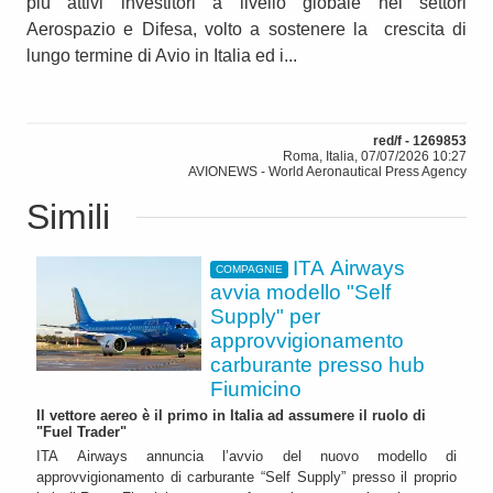
più attivi investitori a livello globale nei settori
Aerospazio e Difesa, volto a sostenere la crescita di
lungo termine di Avio in Italia ed i...
red/f - 1269853
Roma, Italia, 07/07/2026 10:27
AVIONEWS - World Aeronautical Press Agency
Simili
ITA Airways
COMPAGNIE
avvia modello "Self
Supply" per
approvvigionamento
carburante presso hub
Fiumicino
Il vettore aereo è il primo in Italia ad assumere il ruolo di
"Fuel Trader"
ITA Airways annuncia l’avvio del nuovo modello di
approvvigionamento di carburante “Self Supply” presso il proprio