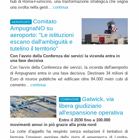
hub di Roma-Fiumicino, una trasformazione strategica che segna
una svolta nella gesti...
continua
Comitato
AEROPORTI
AmpugnaNO su
aeroporto: "Le istituzioni
escano dall'ambiguità e
tutelino il territorio"
Con l'avvio della Confernza dei servizi la vicenda entra in
una fase decisiva
Con l'avvio della Conferenza dei servizi, la vicenda dell'aeroporto
di Ampugnano entra in una fase decisiva. Destinare 34 milioni di
Euro di risorse pubbliche ed edificare oltre 84.000 metri cubi di
cemento...
continua
Gatwick, via
COMPAGNIE
libera giudiziario
all’espansione operativa
Entro il 2030 fino a 100.000
movimenti annui in più grazie alla pista nord
La corte d’appello ha respinto senza esitazioni il tentativo di
fermare l’impiego regolare della pista di emergenza di Londra-