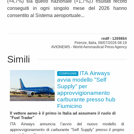
(+4,7%) sia quello nazionale (+1,7%).I risultati record
conseguiti in ogni singolo mese del 2026 hanno
consentito al Sistema aeroportuale...
red/f - 1269864
Firenze, Italia, 08/07/2026 08:19
AVIONEWS - World Aeronautical Press Agency
Simili
ITA Airways
COMPAGNIE
avvia modello "Self
Supply" per
approvvigionamento
carburante presso hub
Fiumicino
Il vettore aereo è il primo in Italia ad assumere il ruolo di
"Fuel Trader"
ITA Airways annuncia l’avvio del nuovo modello di
approvvigionamento di carburante “Self Supply” presso il proprio