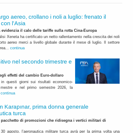
rgo aereo, crollano i noli a luglio: frenato il
con l'Asia
 evidenzia il calo delle tariffe sulla rotta Cina-Europa
lisi Xeneta ha certificato un netto rallentamento nella crescita dei noli
orto aereo merci a livello globale durante il mese di luglio. Il settore
erea...
continua
itivo nel secondo trimestre e
degli effetti del cambio Euro-dollaro
in questi giorni sui risultati economico-
rimestre e nel primo semestre 2026, la
.
continua
m Karapınar, prima donna generale
utica turca
pacchetto di promozioni che ridisegna i vertici militari di
30 agosto, l’aeronautica militare turca avrà per la prima volta una