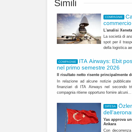
Simili
Ca
COMPAGNIE
commercio 
L'analisi Xeneta
La società di ana
spot per il trasp
della logistica a
ITA Airways: Ebit pos
COMPAGNIE
nel primo semestre 2026
Il risultato netto risente principalmente 
In relazione ad alcune notizie pubblicate 
finanziari di ITA Airways nel secondo t
compagnia ritiene opportuno fornire alcuni..
Özle
DIFESA
dell’aerona
Yas approva un 
Ankara
Con decorrenza 