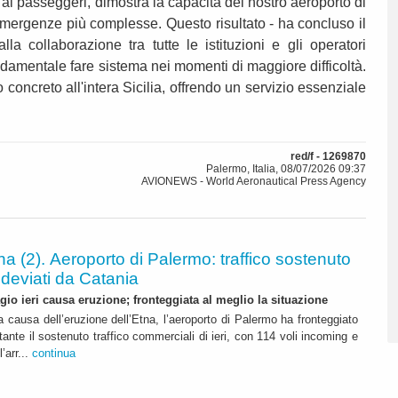
i passeggeri, dimostra la capacità del nostro aeroporto di
emergenze più complesse. Questo risultato - ha concluso il
la collaborazione tra tutte le istituzioni e gli operatori
damentale fare sistema nei momenti di maggiore difficoltà.
concreto all'intera Sicilia, offrendo un servizio essenziale
red/f - 1269870
Palermo, Italia, 08/07/2026 09:37
AVIONEWS - World Aeronautical Press Agency
na (2). Aeroporto di Palermo: traffico sostenuto
 deviati da Catania
io ieri causa eruzione; fronteggiata al meglio la situazione
a causa dell’eruzione dell’Etna, l’aeroporto di Palermo ha fronteggiato
ante il sostenuto traffico commerciali di ieri, con 114 voli incoming e
’arr...
continua