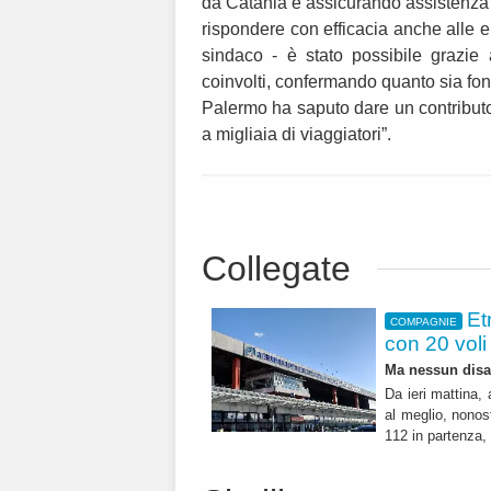
da Catania e assicurando assistenza a
rispondere con efficacia anche alle 
sindaco - è stato possibile grazie al
coinvolti, confermando quanto sia fon
Palermo ha saputo dare un contributo 
a migliaia di viaggiatori”.
Collegate
Et
COMPAGNIE
con 20 voli
Ma nessun disag
Da ieri mattina, 
al meglio, nonost
112 in partenza, l