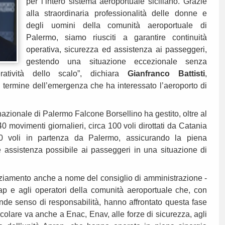
per l’intero sistema aeroportuale siciliano. Grazie
alla straordinaria professionalità delle donne e
degli uomini della comunità aeroportuale di
Palermo, siamo riusciti a garantire continuità
operativa, sicurezza ed assistenza ai passeggeri,
gestendo una situazione eccezionale senza
eratività dello scalo”, dichiara
Gianfranco Battisti
,
 termine dell’emergenza che ha interessato l’aeroporto di
ternazionale di Palermo Falcone Borsellino ha gestito, oltre al
40 movimenti giornalieri, circa 100 voli dirottati da Catania
00 voli in partenza da Palermo, assicurando la piena
re assistenza possibile ai passeggeri in una situazione di
aziamento anche a nome del consiglio di amministrazione -
sap e agli operatori della comunità aeroportuale che, con
ande senso di responsabilità, hanno affrontato questa fase
icolare va anche a Enac, Enav, alle forze di sicurezza, agli