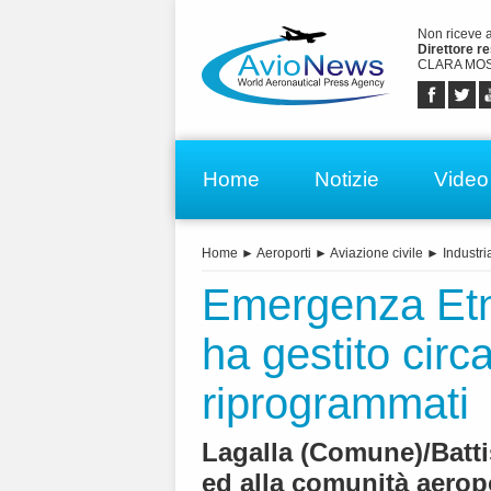
Non riceve 
Direttore r
CLARA MOS
Home
Notizie
Video
Home
►
Aeroporti
►
Aviazione civile
►
Industri
Emergenza Etn
ha gestito circa
riprogrammati
Lagalla (Comune)/Batti
ed alla comunità aerop