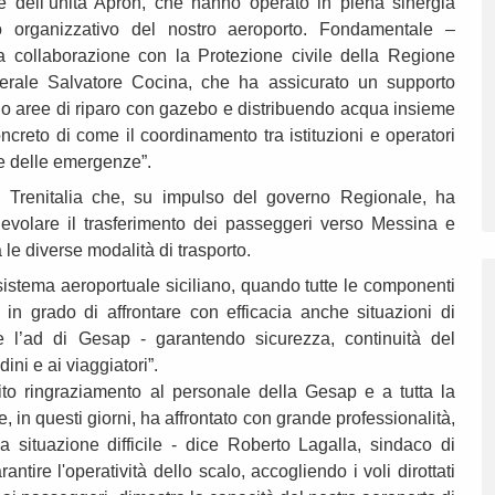
e dell’unità Apron, che hanno operato in piena sinergia
lo organizzativo del nostro aeroporto. Fondamentale –
a collaborazione con la Protezione civile della Regione
enerale Salvatore Cocina, che ha assicurato un supporto
o aree di riparo con gazebo e distribuendo acqua insieme
creto di come il coordinamento tra istituzioni e operatori
ne delle emergenze”.
i Trenitalia che, su impulso del governo Regionale, ha
agevolare il trasferimento dei passeggeri verso Messina e
 le diverse modalità di trasporto.
istema aeroportuale siciliano, quando tutte le componenti
 in grado di affrontare con efficacia anche situazioni di
e l’ad di Gesap - garantendo sicurezza, continuità del
ini e ai viaggiatori”.
ito ringraziamento al personale della Gesap e a tutta la
 in questi giorni, ha affrontato con grande professionalità,
a situazione difficile - dice Roberto Lagalla, sindaco di
tire l'operatività dello scalo, accogliendo i voli dirottati