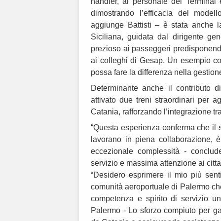
handler, al personale del Terminal 
dimostrando l’efficacia del model
aggiunge Battisti – è stata anche l
Siciliana, guidata dal dirigente g
prezioso ai passeggeri predisponend
ai colleghi di Gesap. Un esempio con
possa fare la differenza nella gestio
Determinante anche il contributo d
attivato due treni straordinari per 
Catania, rafforzando l’integrazione tra
“Questa esperienza conferma che il s
lavorano in piena collaborazione, è
eccezionale complessità - conclud
servizio e massima attenzione ai cittad
“Desidero esprimere il mio più sent
comunità aeroportuale di Palermo che,
competenza e spirito di servizio un
Palermo - Lo sforzo compiuto per garan