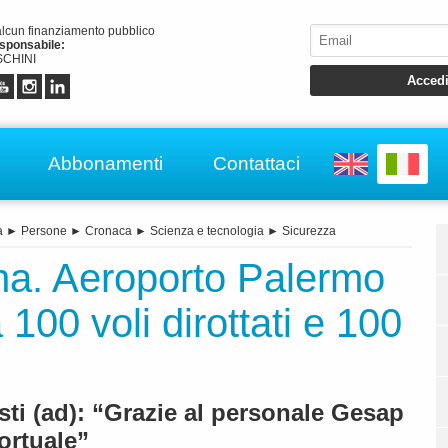
alcun finanziamento pubblico
esponsabile:
CHINI
Abbonamenti
Contattaci
a
►
Persone
►
Cronaca
►
Scienza e tecnologia
►
Sicurezza
a. Aeroporto Palermo
 100 voli dirottati e 100
sti (ad): “Grazie al personale Gesap
ortuale”