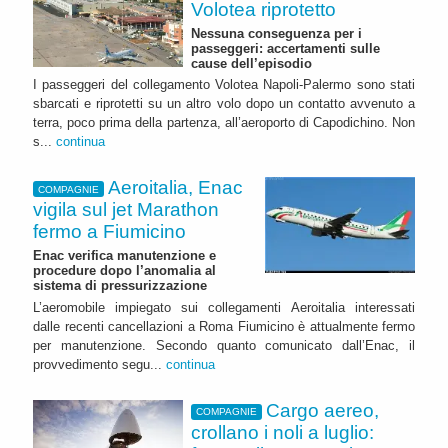
Volotea riprotetto
Nessuna conseguenza per i
passeggeri: accertamenti sulle
cause dell’episodio
I passeggeri del collegamento Volotea Napoli-Palermo sono stati
sbarcati e riprotetti su un altro volo dopo un contatto avvenuto a
terra, poco prima della partenza, all’aeroporto di Capodichino. Non
s...
continua
Aeroitalia, Enac
COMPAGNIE
vigila sul jet Marathon
fermo a Fiumicino
Enac verifica manutenzione e
procedure dopo l’anomalia al
sistema di pressurizzazione
L’aeromobile impiegato sui collegamenti Aeroitalia interessati
dalle recenti cancellazioni a Roma Fiumicino è attualmente fermo
per manutenzione. Secondo quanto comunicato dall’Enac, il
provvedimento segu...
continua
Cargo aereo,
COMPAGNIE
crollano i noli a luglio: