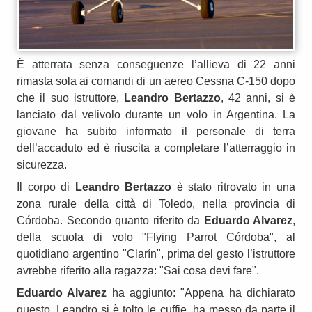
È atterrata senza conseguenze l’allieva di 22 anni
rimasta sola ai comandi di un aereo Cessna C-150 dopo
che il suo istruttore,
Leandro Bertazzo
, 42 anni, si è
lanciato dal velivolo durante un volo in Argentina. La
giovane ha subito informato il personale di terra
dell’accaduto ed è riuscita a completare l’atterraggio in
sicurezza.
Il corpo di
Leandro Bertazzo
è stato ritrovato in una
zona rurale della città di Toledo, nella provincia di
Córdoba. Secondo quanto riferito da
Eduardo Alvarez
,
della scuola di volo "Flying Parrot Córdoba", al
quotidiano argentino "Clarín", prima del gesto l’istruttore
avrebbe riferito alla ragazza: "Sai cosa devi fare".
Eduardo Alvarez
ha aggiunto: "Appena ha dichiarato
questo, Leandro si è tolto le cuffie, ha messo da parte il