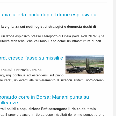
nia, allerta ibrida dopo il drone esplosivo a
 la vigilanza sui nodi logistici strategici e denuncia rischi di
di un drone esplosivo presso l’aeroporto di Lipsia (vedi AVIONEWS) ha
autorità tedesche, che valutano il sito come un’infrastruttura di part...
d, cresce l’asse su missili e
ione sulle retrovie ucraine
ngyang continua ad estendersi sul piano
euters", un eventuale schieramento di ulteriori sistemi nord-coreani
eonardo corre in Borsa: Mariani punta su
alleanze
rali solidi e acquisizione Raft sostengono il rialzo del titolo
da il proprio slancio in Borsa dopo i risultati del primo semestre e le