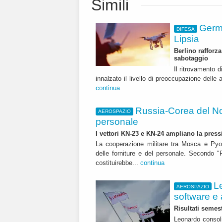
Simili
Germa
DIFESA
Lipsia
Berlino rafforza
sabotaggio
Il ritrovamento 
innalzato il livello di preoccupazione delle 
continua
Russia-Corea del Nor
AEROSPAZIO
personale
I vettori KN-23 e KN-24 ampliano la press
La cooperazione militare tra Mosca e Pyo
delle forniture e del personale. Secondo "R
costituirebbe...
continua
L
AEROSPAZIO
software e 
Risultati semest
Leonardo consoli