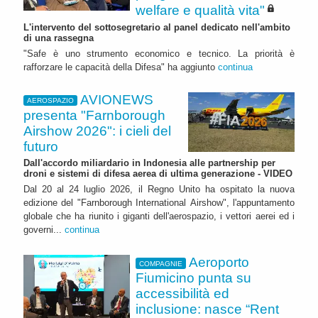
welfare e qualità vita"
L'intervento del sottosegretario al panel dedicato nell'ambito
di una rassegna
"Safe è uno strumento economico e tecnico. La priorità è
rafforzare le capacità della Difesa" ha aggiunto
continua
AVIONEWS
AEROSPAZIO
presenta "Farnborough
Airshow 2026": i cieli del
futuro
Dall'accordo miliardario in Indonesia alle partnership per
droni e sistemi di difesa aerea di ultima generazione - VIDEO
Dal 20 al 24 luglio 2026, il Regno Unito ha ospitato la nuova
edizione del "Farnborough International Airshow", l'appuntamento
globale che ha riunito i giganti dell'aerospazio, i vettori aerei ed i
governi...
continua
Aeroporto
COMPAGNIE
Fiumicino punta su
accessibilità ed
inclusione: nasce “Rent