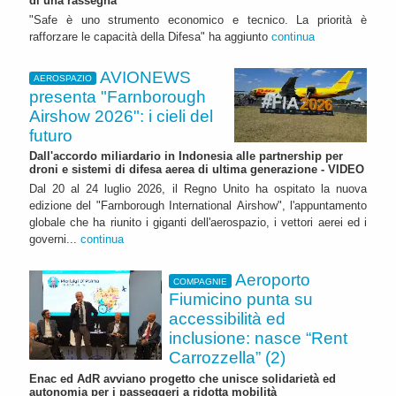
di una rassegna
"Safe è uno strumento economico e tecnico. La priorità è
rafforzare le capacità della Difesa" ha aggiunto
continua
AVIONEWS
AEROSPAZIO
presenta "Farnborough
Airshow 2026": i cieli del
futuro
Dall'accordo miliardario in Indonesia alle partnership per
droni e sistemi di difesa aerea di ultima generazione - VIDEO
Dal 20 al 24 luglio 2026, il Regno Unito ha ospitato la nuova
edizione del "Farnborough International Airshow", l'appuntamento
globale che ha riunito i giganti dell'aerospazio, i vettori aerei ed i
governi...
continua
Aeroporto
COMPAGNIE
Fiumicino punta su
accessibilità ed
inclusione: nasce “Rent
Carrozzella” (2)
Enac ed AdR avviano progetto che unisce solidarietà ed
autonomia per i passeggeri a ridotta mobilità