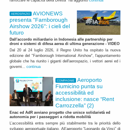
rafforzare le capacità della Difesa" ha aggiunto
continua
AVIONEWS
AEROSPAZIO
presenta "Farnborough
Airshow 2026": i cieli del
futuro
Dall'accordo miliardario in Indonesia alle partnership per
droni e sistemi di difesa aerea di ultima generazione - VIDEO
Dal 20 al 24 luglio 2026, il Regno Unito ha ospitato la nuova
edizione del "Farnborough International Airshow", l'appuntamento
globale che ha riunito i giganti dell'aerospazio, i vettori aerei ed i
governi...
continua
Aeroporto
COMPAGNIE
Fiumicino punta su
accessibilità ed
inclusione: nasce “Rent
Carrozzella” (2)
Enac ed AdR avviano progetto che unisce solidarietà ed
autonomia per i passeggeri a ridotta mobilità
L’accessibilità entra sempre più stabilmente tra le priorità dello
sviluppo aeroportuale italiano. All’aeroporto “Leonardo da Vinci” di