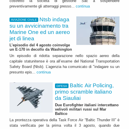
costretto la società di gestione Sac a sospendere
preventivamente gli atterraggi presso...
continua
Ntsb indaga
AVIAZIONE CIVILE
su un avvicinamento tra
Marine One ed un aereo
jet di linea
L’episodio del 4 agosto coinvolge
un E-170 in decollo da Washington
Un episodio di ridotta separazione nello spazio aereo della
capitale statunitense è ora all’esame del National Transportation
Safety Board (Ntsb). L’agenzia ha comunicato di "indagare su un
presunto epis...
continua
Baltic Air Policing,
DIFESA
primo scramble italiano
da Siauliai
Due Eurofighter italiani intercettano
velivoli militari russi sul Mar
Baltico
La prontezza operativa della Task Force Air “Baltic Thunder III” è
stata verificata per la prima volta il 3 agosto, quando due