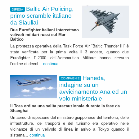
Baltic Air Policing,
DIFESA
primo scramble italiano
da Siauliai
Due Eurofighter italiani intercettano
velivoli militari russi sul Mar
Baltico
La prontezza operativa della Task Force Air “Baltic Thunder III” è
stata verificata per la prima volta il 3 agosto, quando due
Eurofighter F-2000 dell’Aeronautica Militare hanno ricevuto
l’ordine di decol...
continua
Haneda,
COMPAGNIE
indagine su un
avvicinamento Ana ed un
volo ministeriale
Il Tcas ordina una salita precauzionale durante la fase da
Shanghai
Un aereo di ispezione del ministero giapponese del territorio, delle
infrastrutture, dei trasporti e del turismo era operativo nelle
vicinanze di un velivolo di linea in arrivo a Tokyo quando il
sistema...
continua