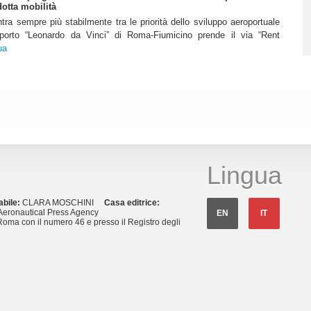
dotta mobilità
ntra sempre più stabilmente tra le priorità dello sviluppo aeroportuale
eroporto “Leonardo da Vinci” di Roma-Fiumicino prende il via “Rent
ua
Lingua
abile:
CLARA MOSCHINI
Casa editrice:
eronautical Press Agency
EN
IT
Roma con il numero 46 e presso il Registro degli