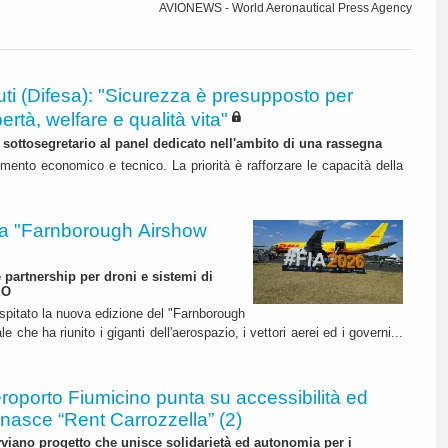
AVIONEWS - World Aeronautical Press Agency
ti (Difesa): "Sicurezza è presupposto per
bertà, welfare e qualità vita"
l sottosegretario al panel dedicato nell'ambito di una rassegna
mento economico e tecnico. La priorità è rafforzare le capacità della
 "Farnborough Airshow
e partnership per droni e sistemi di
EO
ospitato la nuova edizione del "Farnborough
 che ha riunito i giganti dell'aerospazio, i vettori aerei ed i governi...
roporto Fiumicino punta su accessibilità ed
 nasce “Rent Carrozzella” (2)
iano progetto che unisce solidarietà ed autonomia per i