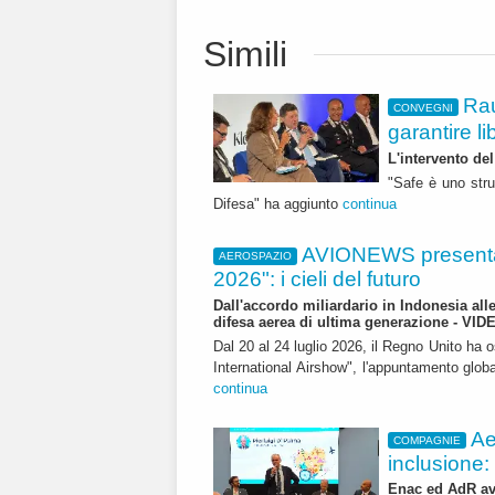
Simili
Rau
CONVEGNI
garantire li
L'intervento de
"Safe è uno stru
Difesa" ha aggiunto
continua
AVIONEWS presenta
AEROSPAZIO
2026": i cieli del futuro
Dall'accordo miliardario in Indonesia all
difesa aerea di ultima generazione - VID
Dal 20 al 24 luglio 2026, il Regno Unito ha 
International Airshow", l'appuntamento globale
continua
Ae
COMPAGNIE
inclusione:
Enac ed AdR avv