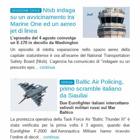
Ntsb indaga
AVIAZIONE CIVILE
su un avvicinamento tra
Marine One ed un aereo
jet di linea
L’episodio del 4 agosto coinvolge
un E-170 in decollo da Washington
Un episodio di ridotta separazione nello spazio aereo della
capitale statunitense è ora all’esame del National Transportation
Safety Board (Ntsb). L’agenzia ha comunicato di "indagare su un
presunto epis...
continua
Baltic Air Policing,
DIFESA
primo scramble italiano
da Siauliai
Due Eurofighter italiani intercettano
velivoli militari russi sul Mar
Baltico
La prontezza operativa della Task Force Air “Baltic Thunder III” è
stata verificata per la prima volta il 3 agosto, quando due
Eurofighter F-2000 dell’Aeronautica Militare hanno ricevuto
l’ordine di decol...
continua