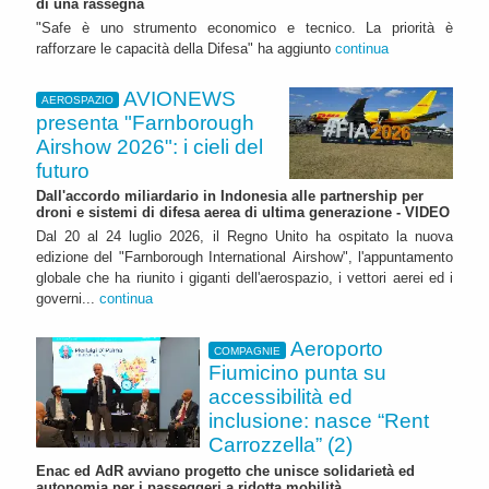
di una rassegna
"Safe è uno strumento economico e tecnico. La priorità è
rafforzare le capacità della Difesa" ha aggiunto
continua
AVIONEWS
AEROSPAZIO
presenta "Farnborough
Airshow 2026": i cieli del
futuro
Dall'accordo miliardario in Indonesia alle partnership per
droni e sistemi di difesa aerea di ultima generazione - VIDEO
Dal 20 al 24 luglio 2026, il Regno Unito ha ospitato la nuova
edizione del "Farnborough International Airshow", l'appuntamento
globale che ha riunito i giganti dell'aerospazio, i vettori aerei ed i
governi...
continua
Aeroporto
COMPAGNIE
Fiumicino punta su
accessibilità ed
inclusione: nasce “Rent
Carrozzella” (2)
Enac ed AdR avviano progetto che unisce solidarietà ed
autonomia per i passeggeri a ridotta mobilità