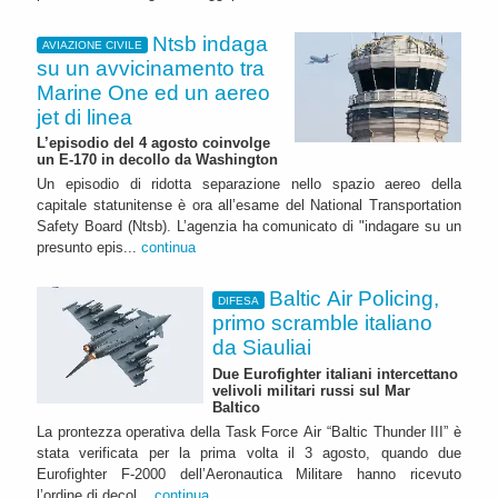
Ntsb indaga
AVIAZIONE CIVILE
su un avvicinamento tra
Marine One ed un aereo
jet di linea
L’episodio del 4 agosto coinvolge
un E-170 in decollo da Washington
Un episodio di ridotta separazione nello spazio aereo della
capitale statunitense è ora all’esame del National Transportation
Safety Board (Ntsb). L’agenzia ha comunicato di "indagare su un
presunto epis...
continua
Baltic Air Policing,
DIFESA
primo scramble italiano
da Siauliai
Due Eurofighter italiani intercettano
velivoli militari russi sul Mar
Baltico
La prontezza operativa della Task Force Air “Baltic Thunder III” è
stata verificata per la prima volta il 3 agosto, quando due
Eurofighter F-2000 dell’Aeronautica Militare hanno ricevuto
l’ordine di decol...
continua