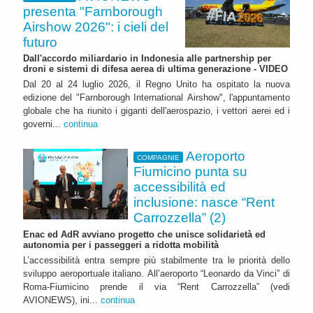
presenta "Farnborough
Airshow 2026": i cieli del
futuro
Dall'accordo miliardario in Indonesia alle partnership per
droni e sistemi di difesa aerea di ultima generazione - VIDEO
Dal 20 al 24 luglio 2026, il Regno Unito ha ospitato la nuova
edizione del "Farnborough International Airshow", l'appuntamento
globale che ha riunito i giganti dell'aerospazio, i vettori aerei ed i
governi...
continua
Aeroporto
COMPAGNIE
Fiumicino punta su
accessibilità ed
inclusione: nasce “Rent
Carrozzella” (2)
Enac ed AdR avviano progetto che unisce solidarietà ed
autonomia per i passeggeri a ridotta mobilità
L’accessibilità entra sempre più stabilmente tra le priorità dello
sviluppo aeroportuale italiano. All’aeroporto “Leonardo da Vinci” di
Roma-Fiumicino prende il via “Rent Carrozzella” (vedi
AVIONEWS), ini...
continua