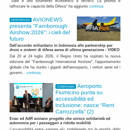
"Safe è uno strumento economico e tecnico. La priorità è
rafforzare le capacità della Difesa" ha aggiunto
continua
AVIONEWS
AEROSPAZIO
presenta "Farnborough
Airshow 2026": i cieli del
futuro
Dall'accordo miliardario in Indonesia alle partnership per
droni e sistemi di difesa aerea di ultima generazione - VIDEO
Dal 20 al 24 luglio 2026, il Regno Unito ha ospitato la nuova
edizione del "Farnborough International Airshow", l'appuntamento
globale che ha riunito i giganti dell'aerospazio, i vettori aerei ed i
governi...
continua
Aeroporto
COMPAGNIE
Fiumicino punta su
accessibilità ed
inclusione: nasce “Rent
Carrozzella” (2)
Enac ed AdR avviano progetto che unisce solidarietà ed
autonomia per i passeggeri a ridotta mobilità
L’accessibilità entra sempre più stabilmente tra le priorità dello